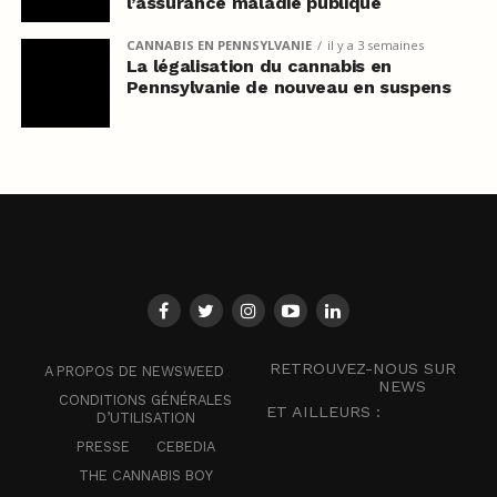
l’assurance maladie publique
CANNABIS EN PENNSYLVANIE
il y a 3 semaines
La légalisation du cannabis en
Pennsylvanie de nouveau en suspens
RETROUVEZ-NOUS SUR
A PROPOS DE NEWSWEED
NEWS
CONDITIONS GÉNÉRALES
ET AILLEURS :
D’UTILISATION
PRESSE
CEBEDIA
THE CANNABIS BOY