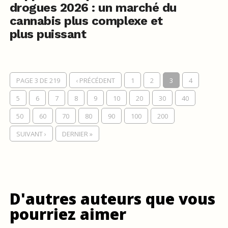
drogues 2026 : un marché du
cannabis plus complexe et
plus puissant
PAGE 3 DE 219
‹ PRÉCÉDENT
1
2
3
4
5
6
7
8
9
10
20
30
40
50
60
70
80
90
100
200
SUIVANT ›
DERNIER »
D'autres auteurs que vous
pourriez aimer