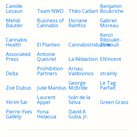
Camille
Benjamin
Lezaun
Team NWD
Théo Caillart
Boukriche
Mehdi
Business of
Floriane
Gabriel
Bautier
Cannabis
Ramfos
Moreau
Kenzi
Cannabis
Riboulet-
Health
El Planteo
CannabisIndustrie
Zemouli
Associated
Antoine
Press
Quesnel
La Rédaction
ElVincent
Prohibition
Arnau
Delta
Partners
Valdovinos
strainly
George
Le Tag
Zoë Dubus
Julie Manlius
McBride
Parfait
Laurent
Iván de la
Yérim Sar
Appel
Selva
Green Grass
Pierre-Yves
Yona
David A
Galléty
Helaoua
Guba, Jr.