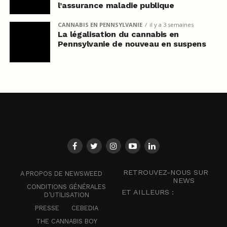
l’assurance maladie publique
CANNABIS EN PENNSYLVANIE
il y a 3 semaines
La légalisation du cannabis en
Pennsylvanie de nouveau en suspens
RETROUVEZ-NOUS SUR
A PROPOS DE NEWSWEED
NEWS
CONDITIONS GÉNÉRALES
ET AILLEURS :
D’UTILISATION
PRESSE
CEBEDIA
THE CANNABIS BOY