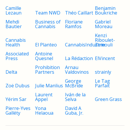
Camille
Benjamin
Lezaun
Team NWD
Théo Caillart
Boukriche
Mehdi
Business of
Floriane
Gabriel
Bautier
Cannabis
Ramfos
Moreau
Kenzi
Cannabis
Riboulet-
Health
El Planteo
CannabisIndustrie
Zemouli
Associated
Antoine
Press
Quesnel
La Rédaction
ElVincent
Prohibition
Arnau
Delta
Partners
Valdovinos
strainly
George
Le Tag
Zoë Dubus
Julie Manlius
McBride
Parfait
Laurent
Iván de la
Yérim Sar
Appel
Selva
Green Grass
Pierre-Yves
Yona
David A
Galléty
Helaoua
Guba, Jr.