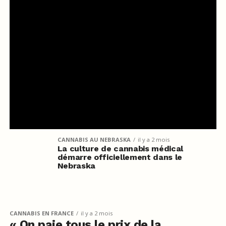
CANNABIS AU NEBRASKA
il y a 2 mois
La culture de cannabis médical
démarre officiellement dans le
Nebraska
CANNABIS EN FRANCE
il y a 2 mois
« On paie tous le prix de la