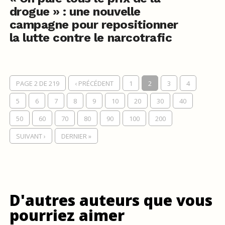
drogue » : une nouvelle
campagne pour repositionner
la lutte contre le narcotrafic
PAGE 2 DE 219
‹ PRÉCÉDENT
1
2
3
4
5
6
7
8
9
10
20
30
40
50
60
70
80
90
100
200
SUIVANT ›
DERNIER »
D'autres auteurs que vous
pourriez aimer