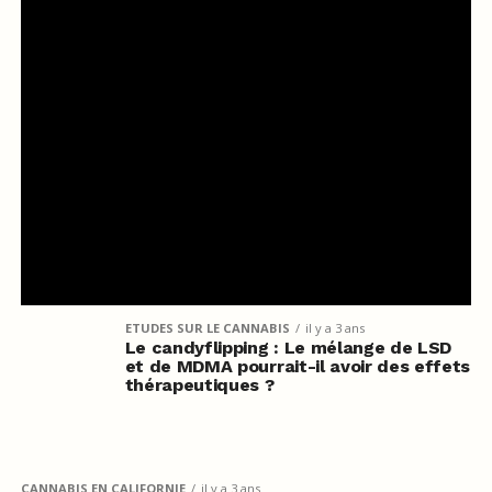
ETUDES SUR LE CANNABIS
il y a 3 ans
Le candyflipping : Le mélange de LSD
et de MDMA pourrait-il avoir des effets
thérapeutiques ?
CANNABIS EN CALIFORNIE
il y a 3 ans