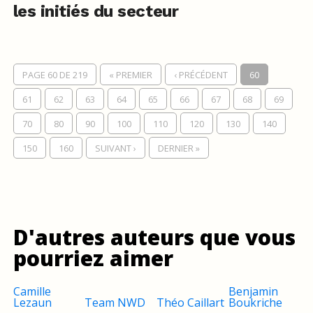
les initiés du secteur
PAGE 60 DE 219
« PREMIER
‹ PRÉCÉDENT
60
61
62
63
64
65
66
67
68
69
70
80
90
100
110
120
130
140
150
160
SUIVANT ›
DERNIER »
D'autres auteurs que vous
pourriez aimer
Camille
Benjamin
Lezaun
Team NWD
Théo Caillart
Boukriche