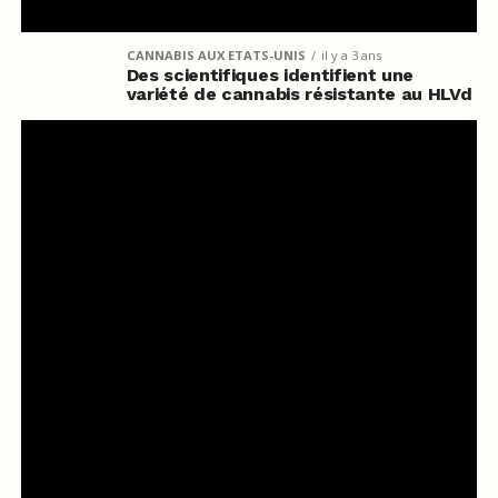
CANNABIS AUX ETATS-UNIS
il y a 3 ans
Des scientifiques identifient une
variété de cannabis résistante au HLVd