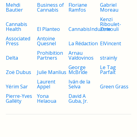
Mehdi
Business of
Floriane
Gabriel
Bautier
Cannabis
Ramfos
Moreau
Kenzi
Cannabis
Riboulet-
Health
El Planteo
CannabisIndustrie
Zemouli
Associated
Antoine
Press
Quesnel
La Rédaction
ElVincent
Prohibition
Arnau
Delta
Partners
Valdovinos
strainly
George
Le Tag
Zoë Dubus
Julie Manlius
McBride
Parfait
Laurent
Iván de la
Yérim Sar
Appel
Selva
Green Grass
Pierre-Yves
Yona
David A
Galléty
Helaoua
Guba, Jr.