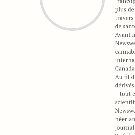
francop
plus de
travers
de sant
Avant m
Newswee
cannabi
interna
Canada,
Au fil 
dérivés
– tout 
scienti
Newswee
néerlan
journal