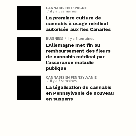
CANNABIS EN ESPAGNE
il y a 3 semaines
La première culture de
cannabis à usage médical
autorisée aux îles Canaries
BUSINESS
il y a 3 semaines
L’Allemagne met fin au
remboursement des fleurs
de cannabis médical par
l’assurance maladie
publique
CANNABIS EN PENNSYLVANIE
il y a 3 semaines
La légalisation du cannabis
en Pennsylvanie de nouveau
en suspens