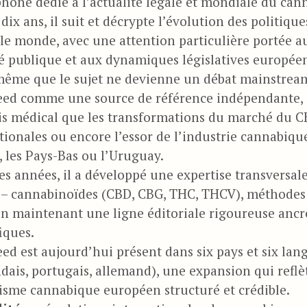
hone dédié à l’actualité légale et mondiale du canna
 dix ans, il suit et décrypte l’évolution des politiq
 le monde, avec une attention particulière portée 
é publique et aux dynamiques législatives europée
ême que le sujet ne devienne un débat mainstream
d comme une source de référence indépendante, c
s médical que les transformations du marché du CB
tionales ou encore l’essor de l’industrie cannabiq
 les Pays-Bas ou l’Uruguay.
des années, il a développé une expertise transversal
 – cannabinoïdes (CBD, CBG, THC, THCV), méthodes d
en maintenant une ligne éditoriale rigoureuse ancrée
fiques.
d est aujourd’hui présent dans six pays et six langu
dais, portugais, allemand), une expansion qui reflèt
isme cannabique européen structuré et crédible.