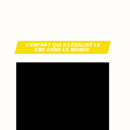
L’ENFANT QUI A LÉGALISÉ LE
CBD DANS LE MONDE