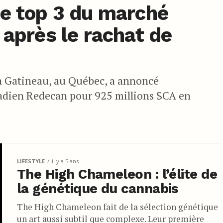
le top 3 du marché
 après le rachat de
à Gatineau, au Québec, a annoncé
adien Redecan pour 925 millions $CA en
LIFESTYLE
il y a 5 ans
The High Chameleon : l’élite de
la génétique du cannabis
The High Chameleon fait de la sélection génétique
un art aussi subtil que complexe. Leur première