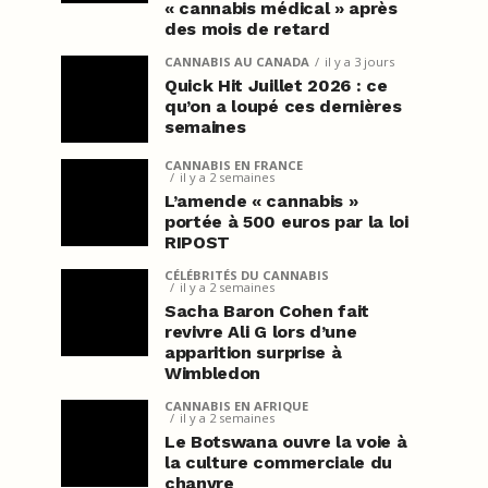
« cannabis médical » après
des mois de retard
CANNABIS AU CANADA
il y a 3 jours
Quick Hit Juillet 2026 : ce
qu’on a loupé ces dernières
semaines
CANNABIS EN FRANCE
il y a 2 semaines
L’amende « cannabis »
portée à 500 euros par la loi
RIPOST
CÉLÉBRITÉS DU CANNABIS
il y a 2 semaines
Sacha Baron Cohen fait
revivre Ali G lors d’une
apparition surprise à
Wimbledon
CANNABIS EN AFRIQUE
il y a 2 semaines
Le Botswana ouvre la voie à
la culture commerciale du
chanvre