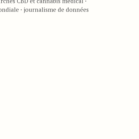
rchés CBD et cannabis médical ·
ondiale · journalisme de données