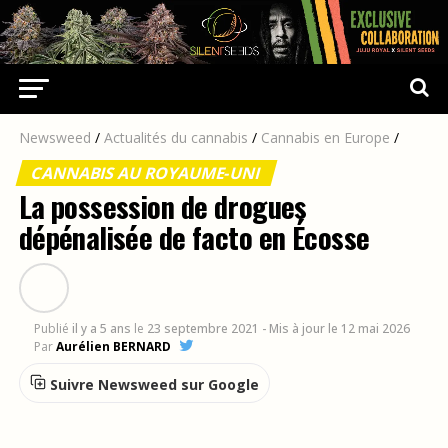
Newsweed
/
Actualités du cannabis
/
Cannabis en Europe
/
CANNABIS AU ROYAUME-UNI
La possession de drogues
dépénalisée de facto en Écosse
Publié
il y a 5 ans
le
23 septembre 2021
- Mis à jour le 12 mai 2026
Par
Aurélien BERNARD
Suivre Newsweed sur Google