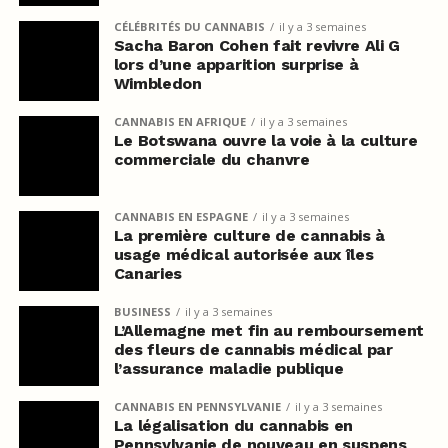
CÉLÉBRITÉS DU CANNABIS
il y a 3 semaines
Sacha Baron Cohen fait revivre Ali G
lors d’une apparition surprise à
Wimbledon
CANNABIS EN AFRIQUE
il y a 3 semaines
Le Botswana ouvre la voie à la culture
commerciale du chanvre
CANNABIS EN ESPAGNE
il y a 3 semaines
La première culture de cannabis à
usage médical autorisée aux îles
Canaries
BUSINESS
il y a 3 semaines
L’Allemagne met fin au remboursement
des fleurs de cannabis médical par
l’assurance maladie publique
CANNABIS EN PENNSYLVANIE
il y a 3 semaines
La légalisation du cannabis en
Pennsylvanie de nouveau en suspens