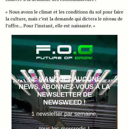
« Nous avons le climat et les conditions du sol pour faire
la culture, mais c’est la demande qui dictera le niveau de
l’offre… Pour l’instant, elle est naissante. »
NE MANQUEZ AUCUNE
NEWS, ABONNEZ-VOUS À LA
NEWSLETTER DE
NEWSWEED !
1 newsletter par semaine,
tous les mercredis !