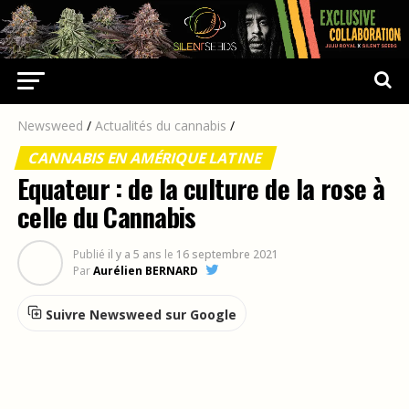
Newsweed
/
Actualités du cannabis
/
CANNABIS EN AMÉRIQUE LATINE
Equateur : de la culture de la rose à
celle du Cannabis
Publié
il y a 5 ans
le
16 septembre 2021
Par
Aurélien BERNARD
Suivre Newsweed sur Google