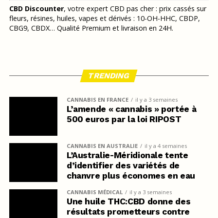
CBD Discounter
, votre expert CBD pas cher : prix cassés sur
fleurs, résines, huiles, vapes et dérivés : 10-OH-HHC, CBDP,
CBG9, CBDX… Qualité Premium et livraison en 24H.
TRENDING
CANNABIS EN FRANCE
il y a 3 semaines
L’amende « cannabis » portée à
500 euros par la loi RIPOST
CANNABIS EN AUSTRALIE
il y a 4 semaines
L’Australie-Méridionale tente
d’identifier des variétés de
chanvre plus économes en eau
CANNABIS MÉDICAL
il y a 3 semaines
Une huile THC:CBD donne des
résultats prometteurs contre