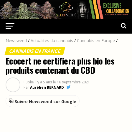
Newsweed
/
Actualités du cannabis
/
Cannabis en Europe
/
CANNABIS EN FRANCE
Ecocert ne certifiera plus bio les
produits contenant du CBD
Publié
il y a 5 ans
le
16 septembre 2021
Par
Aurélien BERNARD
Suivre Newsweed sur Google