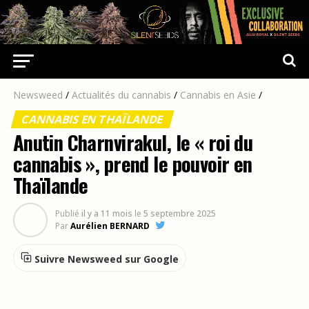
Newsweed
/
Actualités du cannabis
/
Cannabis en Asie
/
CANNABIS EN THAÏLANDE
Anutin Charnvirakul, le « roi du
cannabis », prend le pouvoir en
Thaïlande
Publié
il y a 11 mois
le
5 septembre 2025
Par
Aurélien BERNARD
Suivre Newsweed sur Google