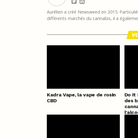
Aurélien a créé Newsweed en 2015. Particulièr
différents marchés du cannabis, il a égalemen
VO
Kadra Vape, la vape de rosin
Do It
CBD
des b
canna
l’alc