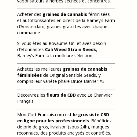
vaporisateurs à herbes séchées et concentrés.
Acheter des
graines de cannabis
féminisées
et autoflorissantes en direct de la Barney’s Farm
d’Amsterdam, graines gratuites avec chaque
commande.
Si vous êtes au Royaume-Uni et avez besoin
d’étonnantes
Cali Weed Strain Seeds
,
Barney’s Farm a la meilleure sélection.
Achetez les meilleures
graines de cannabis
féminisées
de Original Sensible Seeds, y
compris leur variété phare Bruce Banner #3.
Découvrez les
fleurs de CBD
avec Le Chanvrier
Français
Mon-Cbd-Francais.com est
le grossiste CBD
en ligne pour les professionnels
. Bénéficiez
de prix de gros, livraison (sous 24h), marques
reconnues, des produits analysés et contrôlés.