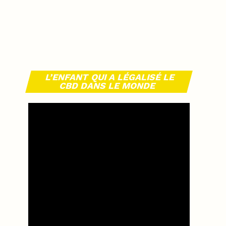
L’ENFANT QUI A LÉGALISÉ LE
CBD DANS LE MONDE