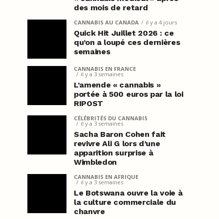
des mois de retard
CANNABIS AU CANADA
il y a 4 jours
Quick Hit Juillet 2026 : ce
qu’on a loupé ces dernières
semaines
CANNABIS EN FRANCE
il y a 3 semaines
L’amende « cannabis »
portée à 500 euros par la loi
RIPOST
CÉLÉBRITÉS DU CANNABIS
il y a 3 semaines
Sacha Baron Cohen fait
revivre Ali G lors d’une
apparition surprise à
Wimbledon
CANNABIS EN AFRIQUE
il y a 3 semaines
Le Botswana ouvre la voie à
la culture commerciale du
chanvre