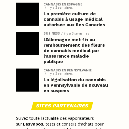
CANNABIS EN ESPAGNE
il y a 3 semaines
La première culture de
cannabis à usage médical
autorisée aux îles Canaries
BUSINESS
il y a 3 semaines
L’Allemagne met fin au
remboursement des fleurs
de cannabis médical par
l’assurance maladie
publique
CANNABIS EN PENNSYLVANIE
il y a 3 semaines
La légalisation du cannabis
en Pennsylvanie de nouveau
en suspens
SITES PARTENAIRES
Suivez toute l’actualité des vaporisateurs
sur
LesVapos
, tests et conseils d’achats pour