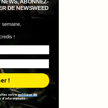
 NEWS, ABONNEZ-
TER DE NEWSWEED
r semaine,
credis !
ultez notre
politique de
 d’informations.