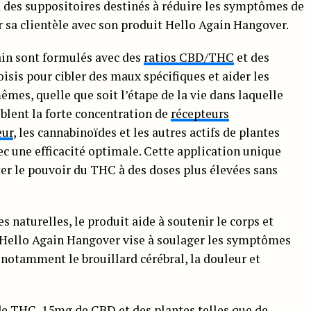
des suppositoires destinés à réduire les symptômes de
ir sa clientèle avec son produit Hello Again Hangover.
ain sont formulés avec des
ratios CBD/THC
et des
sis pour cibler des maux spécifiques et aider les
mes, quelle que soit l’étape de la vie dans laquelle
iblent la forte concentration de
récepteurs
eur
, les cannabinoïdes et les autres actifs de plantes
c une efficacité optimale. Cette application unique
r le pouvoir du THC à des doses plus élevées sans
s naturelles, le produit aide à soutenir le corps et
. Hello Again Hangover vise à soulager les symptômes
, notamment le brouillard cérébral, la douleur et
e THC, 15mg de CBD et des plantes telles que de