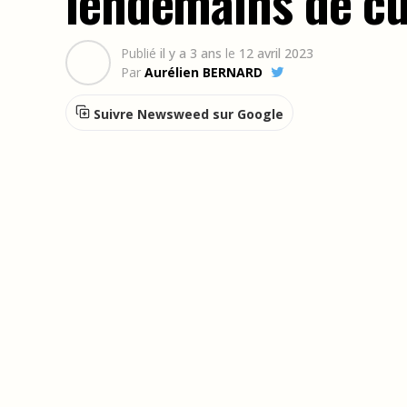
lendemains de cu
Publié
il y a 3 ans
le
12 avril 2023
Par
Aurélien BERNARD
Suivre Newsweed sur Google