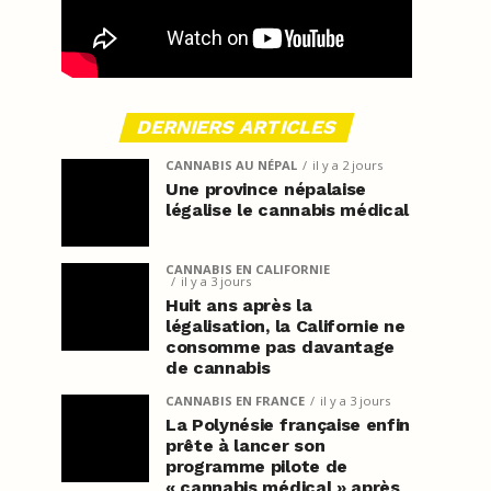
DERNIERS ARTICLES
CANNABIS AU NÉPAL
il y a 2 jours
Une province népalaise
légalise le cannabis médical
CANNABIS EN CALIFORNIE
il y a 3 jours
Huit ans après la
légalisation, la Californie ne
consomme pas davantage
de cannabis
CANNABIS EN FRANCE
il y a 3 jours
La Polynésie française enfin
prête à lancer son
programme pilote de
« cannabis médical » après