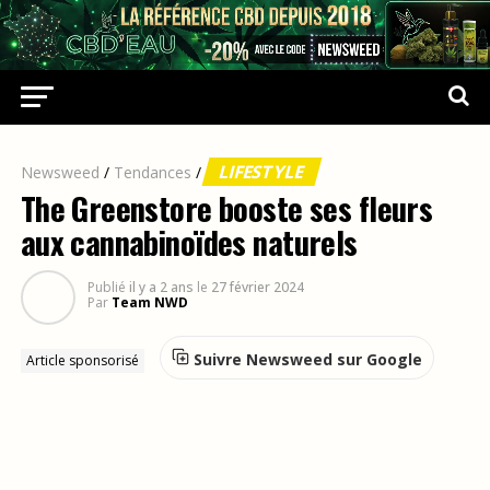
LIFESTYLE
Newsweed
/
Tendances
/
The Greenstore booste ses fleurs
aux cannabinoïdes naturels
Publié
il y a 2 ans
le
27 février 2024
Par
Team NWD
Suivre Newsweed sur Google
Article sponsorisé