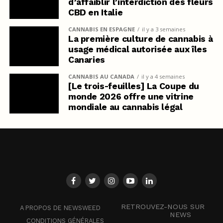
d’affaiblir l’interdiction des fleurs
CBD en Italie
CANNABIS EN ESPAGNE
il y a 3 semaines
La première culture de cannabis à
usage médical autorisée aux îles
Canaries
CANNABIS AU CANADA
il y a 4 semaines
[Le trois-feuilles] La Coupe du
monde 2026 offre une vitrine
mondiale au cannabis légal
RETROUVEZ-NOUS SUR
A PROPOS DE NEWSWEED
NEWS
CONDITIONS GÉNÉRALES