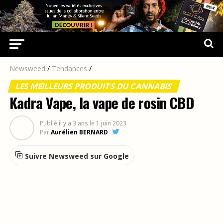
Newsweed
/
Tendances
/
LES MEILLEURS PRODUITS DU CANNABIS
Kadra Vape, la vape de rosin CBD
Publié
il y a 3 ans
le
1 juin 2023
Par
Aurélien BERNARD
Suivre Newsweed sur Google