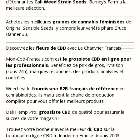
d’étonnantes
Cali Weed Strain Seeds
, Barney’s Farm a la
meilleure sélection.
Achetez les meilleures
graines de cannabis féminisées
de
Original Sensible Seeds, y compris leur variété phare Bruce
Banner #3.
Découvrez les
fleurs de CBD
avec Le Chanvrier Français
Mon-Cbd-Francais.com est
le grossiste CBD en ligne pour
les professionnels
. Bénéficiez de prix de gros, livraison
(sous 24h), marques reconnues, des produits analysés et
contrôlés.
Weecl est le
fournisseur B2B français de référence
en
cannabinoïdes. Ils maitrisent la chaine de production
complète pour vous offrir les meilleurs produits.
Deli Hemp Pro,
grossiste CBD
de qualité pour assurer le
succès de votre magasin !
Trouvez votre bonheur avec le meilleur du
CBD
sur la
boutique en ligne CBD.fr, leader en France depuis 2003.