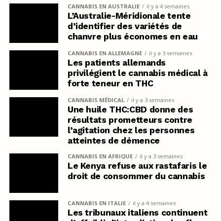
CANNABIS EN AUSTRALIE
il y a 4 semaines
L’Australie-Méridionale tente
d’identifier des variétés de
chanvre plus économes en eau
CANNABIS EN ALLEMAGNE
il y a 3 semaines
Les patients allemands
privilégient le cannabis médical à
forte teneur en THC
CANNABIS MÉDICAL
il y a 3 semaines
Une huile THC:CBD donne des
résultats prometteurs contre
l’agitation chez les personnes
atteintes de démence
CANNABIS EN AFRIQUE
il y a 3 semaines
Le Kenya refuse aux rastafaris le
droit de consommer du cannabis
CANNABIS EN ITALIE
il y a 4 semaines
Les tribunaux italiens continuent