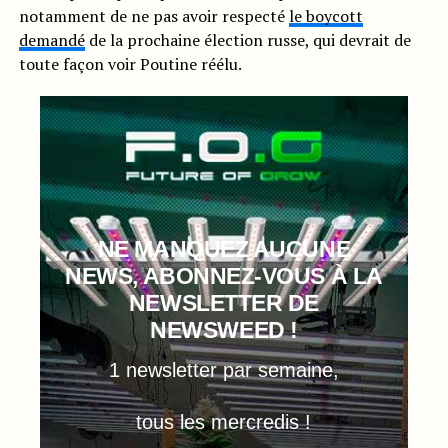
notamment de ne pas avoir respecté
le boycott
demandé
de la prochaine élection russe, qui devrait de
toute façon voir Poutine réélu.
NE MANQUEZ AUCUNE
NEWS, ABONNEZ-VOUS À LA
NEWSLETTER DE
NEWSWEED !
1 newsletter par semaine,
tous les mercredis !