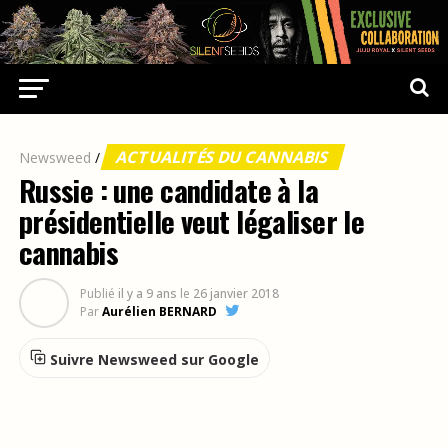
ACTUALITÉS DU CANNABIS
Newsweed
/
Russie : une candidate à la
présidentielle veut légaliser le
cannabis
Publié
il y a 9 ans
le
26 janvier 2018
Par
Aurélien BERNARD
Suivre Newsweed sur Google