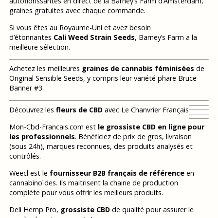
autoflorissantes en direct de la Barney’s Farm d’Amsterdam,
graines gratuites avec chaque commande.
Si vous êtes au Royaume-Uni et avez besoin
d’étonnantes
Cali Weed Strain Seeds
, Barney’s Farm a la
meilleure sélection.
Achetez les meilleures
graines de cannabis féminisées
de
Original Sensible Seeds, y compris leur variété phare Bruce
Banner #3.
Découvrez les
fleurs de CBD
avec Le Chanvrier Français
Mon-Cbd-Francais.com est
le grossiste CBD en ligne pour
les professionnels
. Bénéficiez de prix de gros, livraison
(sous 24h), marques reconnues, des produits analysés et
contrôlés.
Weecl est le
fournisseur B2B français de référence
en
cannabinoïdes. Ils maitrisent la chaine de production
complète pour vous offrir les meilleurs produits.
Deli Hemp Pro,
grossiste CBD
de qualité pour assurer le