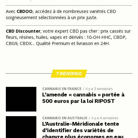
Avec
CBDOO
, accédez à de nombreuses variétés CBD
soigneusement sélectionnées à un prix juste.
CBD Discounter
, votre expert CBD pas cher : prix cassés sur
fleurs, résines, huiles, vapes et dérivés : 10-OH-HHC, CBDP,
CBG9, CBDX… Qualité Premium et livraison en 24H.
TRENDING
CANNABIS EN FRANCE
il y a 3 semaines
L’amende « cannabis » portée à
500 euros par la loi RIPOST
CANNABIS EN AUSTRALIE
il y a 4 semaines
L’Australie-Méridionale tente
d’identifier des variétés de
chanvre plus économes en eau