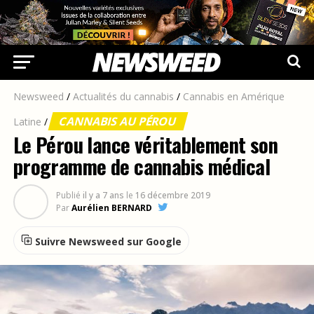
Newsweed
/
Actualités du cannabis
/
Cannabis en Amérique
CANNABIS AU PÉROU
Latine
/
Le Pérou lance véritablement son
programme de cannabis médical
Publié
il y a 7 ans
le
16 décembre 2019
Par
Aurélien BERNARD
Suivre Newsweed sur Google