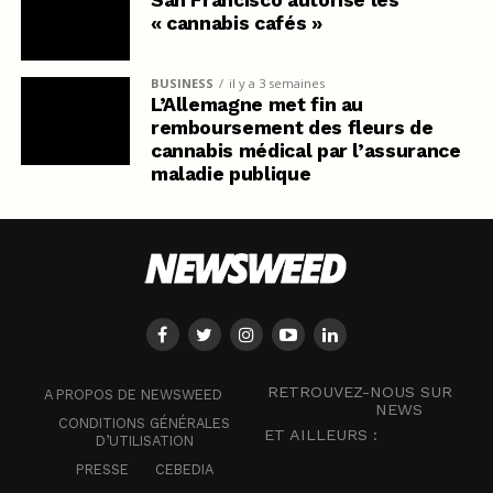
« cannabis cafés »
BUSINESS
il y a 3 semaines
L’Allemagne met fin au
remboursement des fleurs de
cannabis médical par l’assurance
maladie publique
RETROUVEZ-NOUS SUR
A PROPOS DE NEWSWEED
NEWS
CONDITIONS GÉNÉRALES
ET AILLEURS :
D’UTILISATION
PRESSE
CEBEDIA