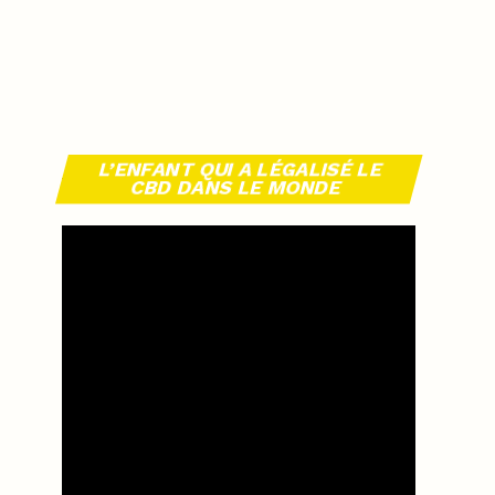
L’ENFANT QUI A LÉGALISÉ LE
CBD DANS LE MONDE