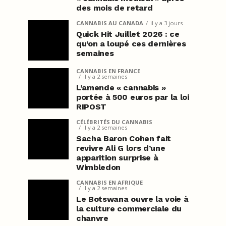
des mois de retard
CANNABIS AU CANADA
il y a 3 jours
Quick Hit Juillet 2026 : ce
qu’on a loupé ces dernières
semaines
CANNABIS EN FRANCE
il y a 2 semaines
L’amende « cannabis »
portée à 500 euros par la loi
RIPOST
CÉLÉBRITÉS DU CANNABIS
il y a 2 semaines
Sacha Baron Cohen fait
revivre Ali G lors d’une
apparition surprise à
Wimbledon
CANNABIS EN AFRIQUE
il y a 2 semaines
Le Botswana ouvre la voie à
la culture commerciale du
chanvre