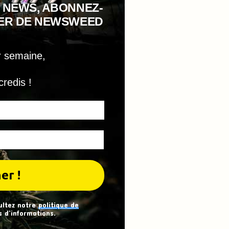
 NEWS, ABONNEZ-
TER DE NEWSWEED
r semaine,
credis !
ultez notre
politique de
 d’informations.