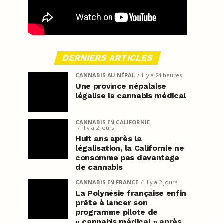
DERNIERS ARTICLES
CANNABIS AU NÉPAL
il y a 24 heures
Une province népalaise
légalise le cannabis médical
CANNABIS EN CALIFORNIE
il y a 2 jours
Huit ans après la
légalisation, la Californie ne
consomme pas davantage
de cannabis
CANNABIS EN FRANCE
il y a 2 jours
La Polynésie française enfin
prête à lancer son
programme pilote de
« cannabis médical » après