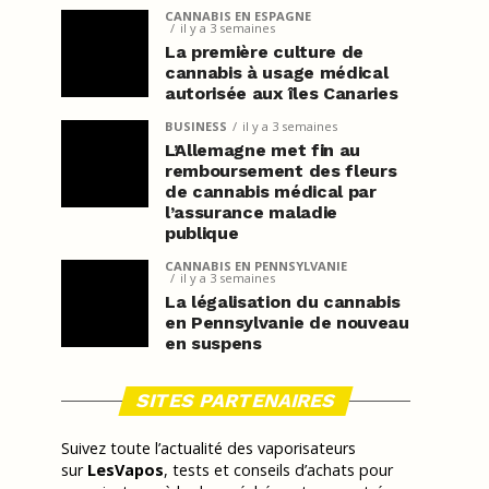
CANNABIS EN ESPAGNE
il y a 3 semaines
La première culture de
cannabis à usage médical
autorisée aux îles Canaries
BUSINESS
il y a 3 semaines
L’Allemagne met fin au
remboursement des fleurs
de cannabis médical par
l’assurance maladie
publique
CANNABIS EN PENNSYLVANIE
il y a 3 semaines
La légalisation du cannabis
en Pennsylvanie de nouveau
en suspens
SITES PARTENAIRES
Suivez toute l’actualité des vaporisateurs
sur
LesVapos
, tests et conseils d’achats pour