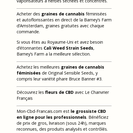
vaporisateurs à herbes séchées et concentrés.
Acheter des
graines de cannabis
féminisées
et autoflorissantes en direct de la Barney’s Farm
d’Amsterdam, graines gratuites avec chaque
commande.
Si vous êtes au Royaume-Uni et avez besoin
d’étonnantes
Cali Weed Strain Seeds
,
Barney’s Farm a la meilleure sélection.
Achetez les meilleures
graines de cannabis
féminisées
de Original Sensible Seeds, y
compris leur variété phare Bruce Banner #3.
Découvrez les
fleurs de CBD
avec Le Chanvrier
Français
Mon-Cbd-Francais.com est
le grossiste CBD
en ligne pour les professionnels
. Bénéficiez
de prix de gros, livraison (sous 24h), marques
reconnues, des produits analysés et contrôlés.