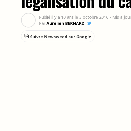
légalisation du c
Publié
il y a 10 ans
le
3 octobre 2016
- Mis à jou
Par
Aurélien BERNARD
Suivre Newsweed sur Google