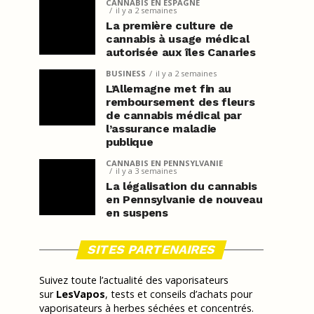
CANNABIS EN ESPAGNE
il y a 2 semaines
La première culture de
cannabis à usage médical
autorisée aux îles Canaries
BUSINESS
il y a 2 semaines
L’Allemagne met fin au
remboursement des fleurs
de cannabis médical par
l’assurance maladie
publique
CANNABIS EN PENNSYLVANIE
il y a 3 semaines
La légalisation du cannabis
en Pennsylvanie de nouveau
en suspens
SITES PARTENAIRES
Suivez toute l’actualité des vaporisateurs
sur
LesVapos
, tests et conseils d’achats pour
vaporisateurs à herbes séchées et concentrés.