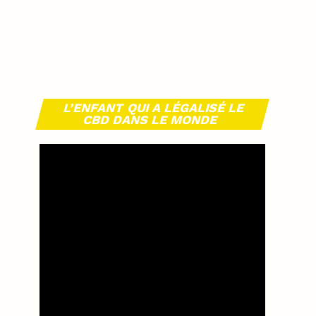
L’ENFANT QUI A LÉGALISÉ LE
CBD DANS LE MONDE