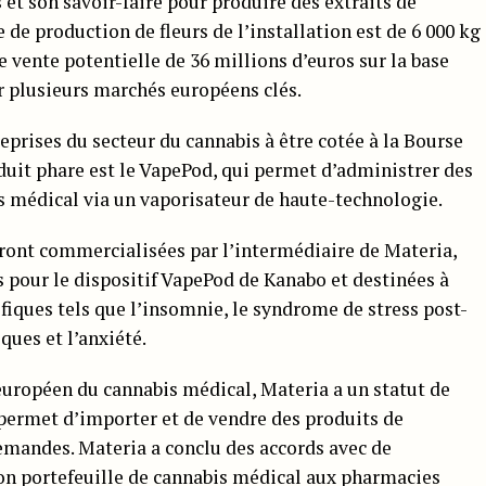
s et son savoir-faire pour produire des extraits de
 de production de fleurs de l’installation est de 6 000 kg
e vente potentielle de 36 millions d’euros sur la base
 plusieurs marchés européens clés.
eprises du secteur du cannabis à être cotée à la Bourse
duit phare est le VapePod, qui permet d’administrer des
s médical via un vaporisateur de haute-technologie.
ront commercialisées par l’intermédiaire de Materia,
pour le dispositif VapePod de Kanabo et destinées à
iques tels que l’insomnie, le syndrome de stress post-
ues et l’anxiété.
uropéen du cannabis médical, Materia a un statut de
 permet d’importer et de vendre des produits de
mandes. Materia a conclu des accords avec de
on portefeuille de cannabis médical aux pharmacies