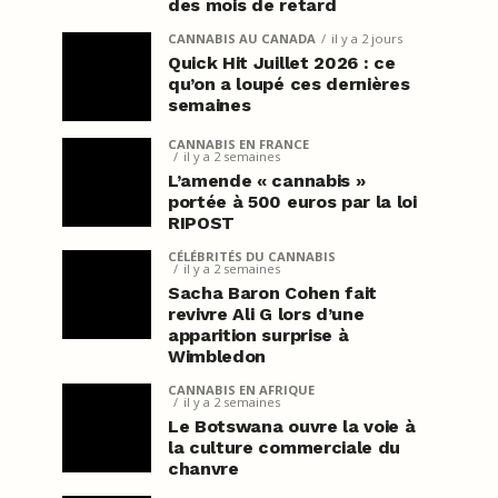
des mois de retard
CANNABIS AU CANADA
il y a 2 jours
Quick Hit Juillet 2026 : ce
qu’on a loupé ces dernières
semaines
CANNABIS EN FRANCE
il y a 2 semaines
L’amende « cannabis »
portée à 500 euros par la loi
RIPOST
CÉLÉBRITÉS DU CANNABIS
il y a 2 semaines
Sacha Baron Cohen fait
revivre Ali G lors d’une
apparition surprise à
Wimbledon
CANNABIS EN AFRIQUE
il y a 2 semaines
Le Botswana ouvre la voie à
la culture commerciale du
chanvre