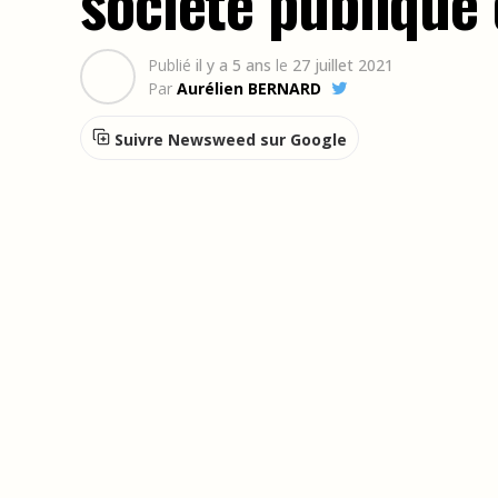
société publique
Publié
il y a 5 ans
le
27 juillet 2021
Par
Aurélien BERNARD
Suivre Newsweed sur Google