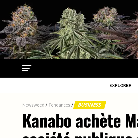
EXPLORER
BUSINESS
Newsweed
/
Tendances
/
Kanabo achète Ma