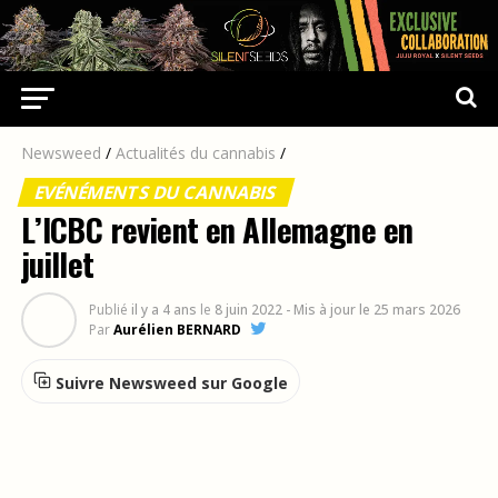
Newsweed
/
Actualités du cannabis
/
EVÉNÉMENTS DU CANNABIS
L’ICBC revient en Allemagne en
juillet
Publié
il y a 4 ans
le
8 juin 2022
- Mis à jour le 25 mars 2026
Par
Aurélien BERNARD
Suivre Newsweed sur Google