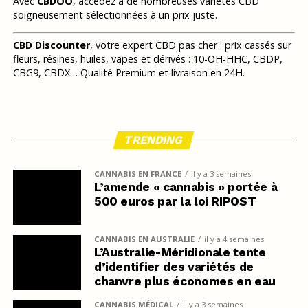
Avec
CBDOO
, accédez à de nombreuses variétés CBD
soigneusement sélectionnées à un prix juste.
CBD Discounter
, votre expert CBD pas cher : prix cassés sur
fleurs, résines, huiles, vapes et dérivés : 10-OH-HHC, CBDP,
CBG9, CBDX… Qualité Premium et livraison en 24H.
TRENDING
CANNABIS EN FRANCE
il y a 3 semaines
L’amende « cannabis » portée à
500 euros par la loi RIPOST
CANNABIS EN AUSTRALIE
il y a 4 semaines
L’Australie-Méridionale tente
d’identifier des variétés de
chanvre plus économes en eau
CANNABIS MÉDICAL
il y a 3 semaines