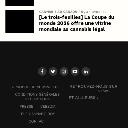
CANNABIS AU CANADA
il y a 4 semaines
[Le trois-feuilles] La Coupe du
monde 2026 offre une vitrine
mondiale au cannabis légal
RETROUVEZ-NOUS SUR
A PROPOS DE NEWSWEED
NEWS
CONDITIONS GÉNÉRALES
ET AILLEURS :
D’UTILISATION
PRESSE
CEBEDIA
THE CANNABIS BOY
CONTACT