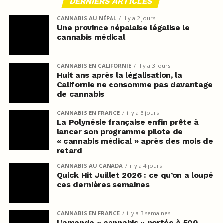
DERNIERS ARTICLES
CANNABIS AU NÉPAL
il y a 2 jours
Une province népalaise légalise le
cannabis médical
CANNABIS EN CALIFORNIE
il y a 3 jours
Huit ans après la légalisation, la
Californie ne consomme pas davantage
de cannabis
CANNABIS EN FRANCE
il y a 3 jours
La Polynésie française enfin prête à
lancer son programme pilote de
« cannabis médical » après des mois de
retard
CANNABIS AU CANADA
il y a 4 jours
Quick Hit Juillet 2026 : ce qu’on a loupé
ces dernières semaines
CANNABIS EN FRANCE
il y a 3 semaines
L’amende « cannabis » portée à 500