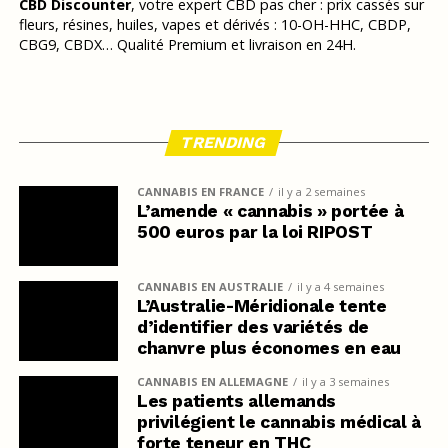
CBD Discounter
, votre expert CBD pas cher : prix cassés sur
fleurs, résines, huiles, vapes et dérivés : 10-OH-HHC, CBDP,
CBG9, CBDX… Qualité Premium et livraison en 24H.
TRENDING
CANNABIS EN FRANCE
il y a 2 semaines
L’amende « cannabis » portée à
500 euros par la loi RIPOST
CANNABIS EN AUSTRALIE
il y a 4 semaines
L’Australie-Méridionale tente
d’identifier des variétés de
chanvre plus économes en eau
CANNABIS EN ALLEMAGNE
il y a 3 semaines
Les patients allemands
privilégient le cannabis médical à
forte teneur en THC