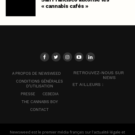
« cannabis cafés »
RETROUVEZ-NOUS SUR
A PROPOS DE NEWSWEED
NEWS
CONDITIONS GÉNÉRALES
ET AILLEURS :
D’UTILISATION
PRESSE
CEBEDIA
THE CANNABIS BOY
CONTACT
Newsweed est le premier média français sur l'actualité légale et