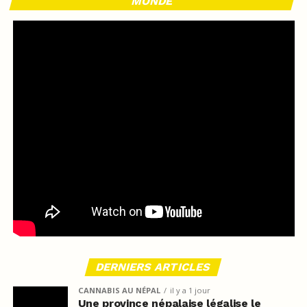
MONDE
DERNIERS ARTICLES
CANNABIS AU NÉPAL
il y a 1 jour
Une province népalaise légalise le