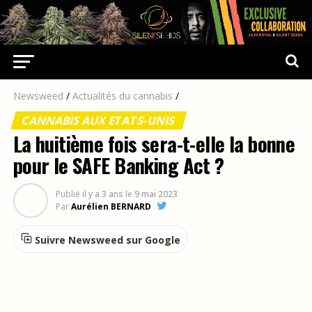
Newsweed
/
Actualités du cannabis
/
CANNABIS AUX ETATS-UNIS
La huitième fois sera-t-elle la bonne
pour le SAFE Banking Act ?
Publié
il y a 3 ans
le
9 mai 2023
Par
Aurélien BERNARD
Suivre Newsweed sur Google