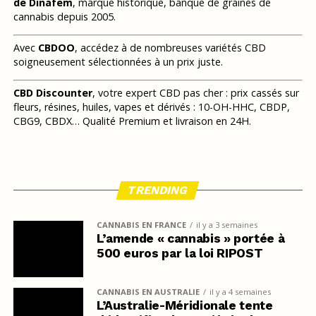
de Dinafem
, marque historique, banque de graines de
cannabis depuis 2005.
Avec
CBDOO
, accédez à de nombreuses variétés CBD
soigneusement sélectionnées à un prix juste.
CBD Discounter
, votre expert CBD pas cher : prix cassés sur
fleurs, résines, huiles, vapes et dérivés : 10-OH-HHC, CBDP,
CBG9, CBDX… Qualité Premium et livraison en 24H.
TRENDING
CANNABIS EN FRANCE
il y a 3 semaines
L’amende « cannabis » portée à
500 euros par la loi RIPOST
CANNABIS EN AUSTRALIE
il y a 4 semaines
L’Australie-Méridionale tente