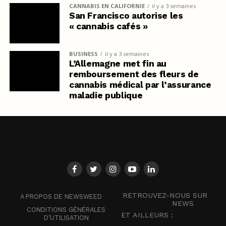
CANNABIS EN CALIFORNIE
il y a 3 semaines
San Francisco autorise les
« cannabis cafés »
BUSINESS
il y a 3 semaines
L’Allemagne met fin au
remboursement des fleurs de
cannabis médical par l’assurance
maladie publique
RETROUVEZ-NOUS SUR
A PROPOS DE NEWSWEED
NEWS
CONDITIONS GÉNÉRALES
ET AILLEURS :
D’UTILISATION