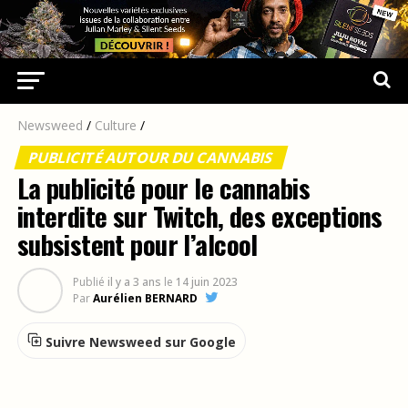
Newsweed
/
Culture
/
PUBLICITÉ AUTOUR DU CANNABIS
La publicité pour le cannabis
interdite sur Twitch, des exceptions
subsistent pour l’alcool
Publié
il y a 3 ans
le
14 juin 2023
Par
Aurélien BERNARD
Suivre Newsweed sur Google