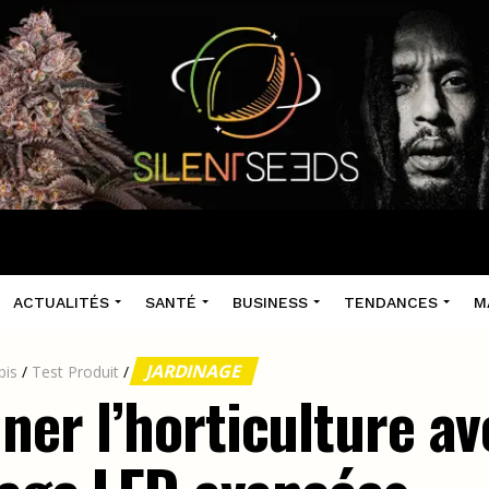
ACTUALITÉS
SANTÉ
BUSINESS
TENDANCES
M
JARDINAGE
bis
/
Test Produit
/
nner l’horticulture a