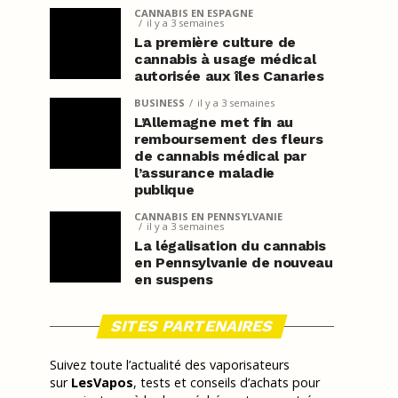
CANNABIS EN ESPAGNE
il y a 3 semaines
La première culture de
cannabis à usage médical
autorisée aux îles Canaries
BUSINESS
il y a 3 semaines
L’Allemagne met fin au
remboursement des fleurs
de cannabis médical par
l’assurance maladie
publique
CANNABIS EN PENNSYLVANIE
il y a 3 semaines
La légalisation du cannabis
en Pennsylvanie de nouveau
en suspens
SITES PARTENAIRES
Suivez toute l’actualité des vaporisateurs
sur
LesVapos
, tests et conseils d’achats pour