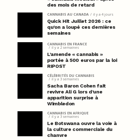
des mois de retard
CANNABIS AU CANADA
il y a 4 jours
Quick Hit Juillet 2026 : ce
qu’on a loupé ces dernières
semaines
CANNABIS EN FRANCE
il y a 2 semaines
L’amende « cannabis »
portée à 500 euros par la loi
RIPOST
CÉLÉBRITÉS DU CANNABIS
il y a 3 semaines
Sacha Baron Cohen fait
revivre Ali G lors d’une
apparition surprise à
Wimbledon
CANNABIS EN AFRIQUE
il y a 3 semaines
Le Botswana ouvre la voie à
la culture commerciale du
chanvre