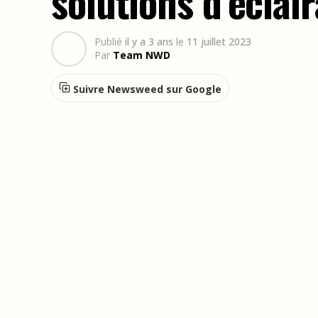
solutions d’éclai
Publié
il y a 3 ans
le
11 juillet 2023
Par
Team NWD
Suivre Newsweed sur Google