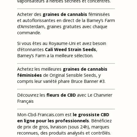
vaporisateurs à herbes séchées et concentrés.
Acheter des
graines de cannabis
féminisées
et autoflorissantes en direct de la Barney’s Farm
d’Amsterdam, graines gratuites avec chaque
commande.
Si vous êtes au Royaume-Uni et avez besoin
d’étonnantes
Cali Weed Strain Seeds
,
Barney’s Farm a la meilleure sélection.
Achetez les meilleures
graines de cannabis
féminisées
de Original Sensible Seeds, y
compris leur variété phare Bruce Banner #3.
Découvrez les
fleurs de CBD
avec Le Chanvrier
Français
Mon-Cbd-Francais.com est
le grossiste CBD
en ligne pour les professionnels
. Bénéficiez
de prix de gros, livraison (sous 24h), marques
reconnues, des produits analysés et contrôlés.