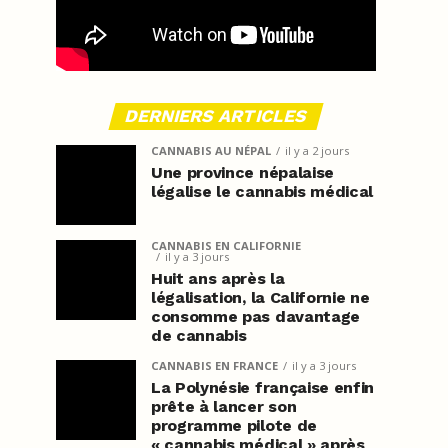
DERNIERS ARTICLES
CANNABIS AU NÉPAL
il y a 2 jours
Une province népalaise
légalise le cannabis médical
CANNABIS EN CALIFORNIE
il y a 3 jours
Huit ans après la
légalisation, la Californie ne
consomme pas davantage
de cannabis
CANNABIS EN FRANCE
il y a 3 jours
La Polynésie française enfin
prête à lancer son
programme pilote de
« cannabis médical » après