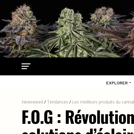
EXPLORER
Newsweed
/
Tendances
/
Les meilleurs produits du canna
F.O.G : Révolutio