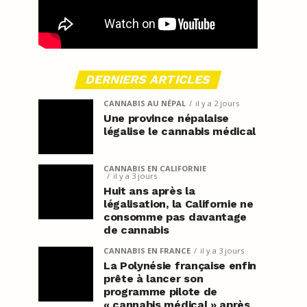
DERNIERS ARTICLES
CANNABIS AU NÉPAL
il y a 2 jours
Une province népalaise
légalise le cannabis médical
CANNABIS EN CALIFORNIE
il y a 3 jours
Huit ans après la
légalisation, la Californie ne
consomme pas davantage
de cannabis
CANNABIS EN FRANCE
il y a 3 jours
La Polynésie française enfin
prête à lancer son
programme pilote de
« cannabis médical » après