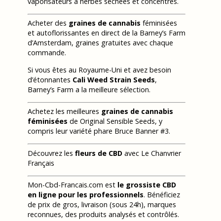
vaporisateurs à herbes séchées et concentrés.
Acheter des
graines de cannabis
féminisées
et autoflorissantes en direct de la Barney’s Farm
d’Amsterdam, graines gratuites avec chaque
commande.
Si vous êtes au Royaume-Uni et avez besoin
d’étonnantes
Cali Weed Strain Seeds
,
Barney’s Farm a la meilleure sélection.
Achetez les meilleures
graines de cannabis
féminisées
de Original Sensible Seeds, y
compris leur variété phare Bruce Banner #3.
Découvrez les
fleurs de CBD
avec Le Chanvrier
Français
Mon-Cbd-Francais.com est
le grossiste CBD
en ligne pour les professionnels
. Bénéficiez
de prix de gros, livraison (sous 24h), marques
reconnues, des produits analysés et contrôlés.