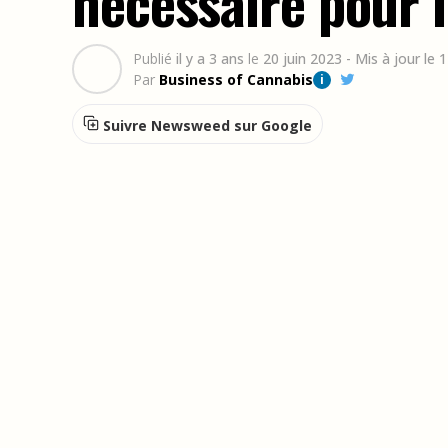
nécessaire pour l
Publié
il y a 3 ans
le
20 juin 2023
- Mis à jour le
Par
Business of Cannabis
i
Suivre Newsweed sur Google