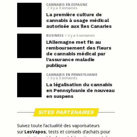
CANNABIS EN ESPAGNE
il y a 3 semaines
La première culture de
cannabis à usage médical
autorisée aux îles Canaries
BUSINESS
il y a 3 semaines
L’Allemagne met fin au
remboursement des fleurs
de cannabis médical par
l’assurance maladie
publique
CANNABIS EN PENNSYLVANIE
il y a 3 semaines
La légalisation du cannabis
en Pennsylvanie de nouveau
en suspens
SITES PARTENAIRES
Suivez toute l’actualité des vaporisateurs
sur
LesVapos
, tests et conseils d’achats pour