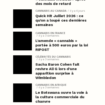
des mois de retard
CANNABIS AU CANADA
il y a 4 jours
Quick Hit Juillet 2026 : ce
qu’on a loupé ces dernières
semaines
CANNABIS EN FRANCE
il y a 3 semaines
L’amende « cannabis »
portée à 500 euros par la loi
RIPOST
CÉLÉBRITÉS DU CANNABIS
il y a 3 semaines
Sacha Baron Cohen fait
revivre Ali G lors d’une
apparition surprise à
Wimbledon
CANNABIS EN AFRIQUE
il y a 3 semaines
Le Botswana ouvre la voie à
la culture commerciale du
chanvre