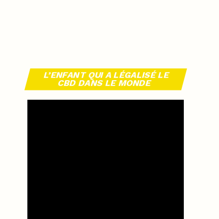
L’ENFANT QUI A LÉGALISÉ LE
CBD DANS LE MONDE