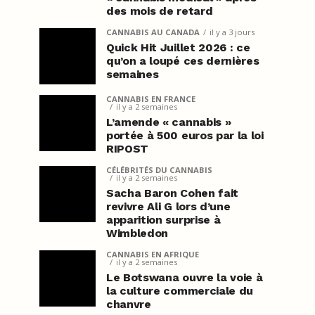
des mois de retard
CANNABIS AU CANADA
il y a 3 jours
Quick Hit Juillet 2026 : ce
qu’on a loupé ces dernières
semaines
CANNABIS EN FRANCE
il y a 2 semaines
L’amende « cannabis »
portée à 500 euros par la loi
RIPOST
CÉLÉBRITÉS DU CANNABIS
il y a 2 semaines
Sacha Baron Cohen fait
revivre Ali G lors d’une
apparition surprise à
Wimbledon
CANNABIS EN AFRIQUE
il y a 2 semaines
Le Botswana ouvre la voie à
la culture commerciale du
chanvre