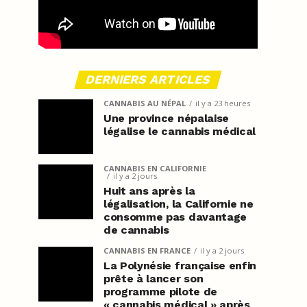
DERNIERS ARTICLES
CANNABIS AU NÉPAL
il y a 23 heures
Une province népalaise
légalise le cannabis médical
CANNABIS EN CALIFORNIE
il y a 2 jours
Huit ans après la
légalisation, la Californie ne
consomme pas davantage
de cannabis
CANNABIS EN FRANCE
il y a 2 jours
La Polynésie française enfin
prête à lancer son
programme pilote de
« cannabis médical » après