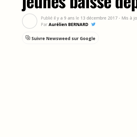
jeunes baisse dep
Publié
il y a 9 ans
le
13 décembre 2017
- Mis à j
Par
Aurélien BERNARD
Suivre Newsweed sur Google