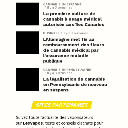
CANNABIS EN ESPAGNE
il y a 3 semaines
La première culture de
cannabis à usage médical
autorisée aux îles Canaries
BUSINESS
il y a 3 semaines
L’Allemagne met fin au
remboursement des fleurs
de cannabis médical par
l’assurance maladie
publique
CANNABIS EN PENNSYLVANIE
il y a 3 semaines
La légalisation du cannabis
en Pennsylvanie de nouveau
en suspens
SITES PARTENAIRES
Suivez toute l’actualité des vaporisateurs
sur
LesVapos
, tests et conseils d’achats pour