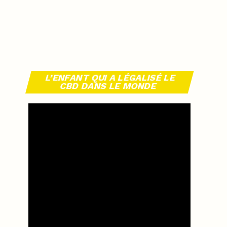
L’ENFANT QUI A LÉGALISÉ LE
CBD DANS LE MONDE