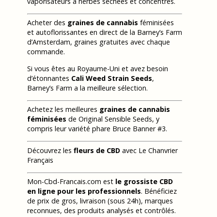
vaporisateurs à herbes séchées et concentrés.
Acheter des
graines de cannabis
féminisées
et autoflorissantes en direct de la Barney’s Farm
d’Amsterdam, graines gratuites avec chaque
commande.
Si vous êtes au Royaume-Uni et avez besoin
d’étonnantes
Cali Weed Strain Seeds
,
Barney’s Farm a la meilleure sélection.
Achetez les meilleures
graines de cannabis
féminisées
de Original Sensible Seeds, y
compris leur variété phare Bruce Banner #3.
Découvrez les
fleurs de CBD
avec Le Chanvrier
Français
Mon-Cbd-Francais.com est
le grossiste CBD
en ligne pour les professionnels
. Bénéficiez
de prix de gros, livraison (sous 24h), marques
reconnues, des produits analysés et contrôlés.