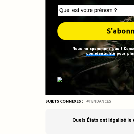
Nous ne spammons pas ! Cons
confidentialité
pour plus
SUJETS CONNEXES :
TENDANCES
Quels États ont légalisé le