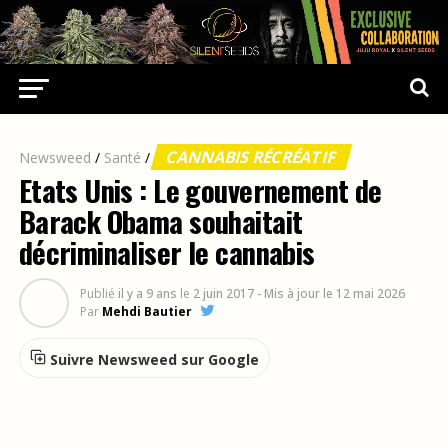
CANNABIS RÉCRÉATIF
Newsweed
/
Santé
/
Etats Unis : Le gouvernement de
Barack Obama souhaitait
décriminaliser le cannabis
Publié
il y a 9 ans
le
2 juin 2017
- Mis à jour le 12 mai 2026
Par
Mehdi Bautier
Suivre Newsweed sur Google