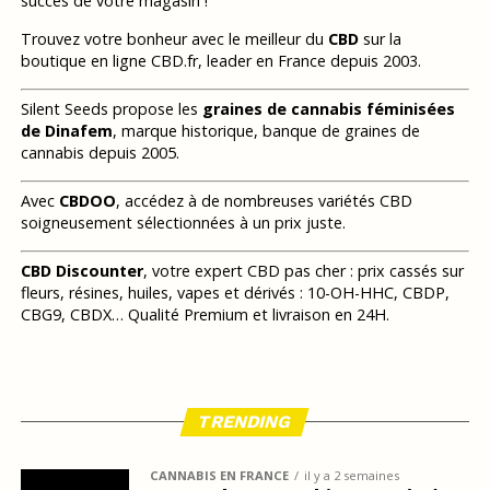
succès de votre magasin !
Trouvez votre bonheur avec le meilleur du
CBD
sur la
boutique en ligne CBD.fr, leader en France depuis 2003.
Silent Seeds propose les
graines de cannabis féminisées
de Dinafem
, marque historique, banque de graines de
cannabis depuis 2005.
Avec
CBDOO
, accédez à de nombreuses variétés CBD
soigneusement sélectionnées à un prix juste.
CBD Discounter
, votre expert CBD pas cher : prix cassés sur
fleurs, résines, huiles, vapes et dérivés : 10-OH-HHC, CBDP,
CBG9, CBDX… Qualité Premium et livraison en 24H.
TRENDING
CANNABIS EN FRANCE
il y a 2 semaines