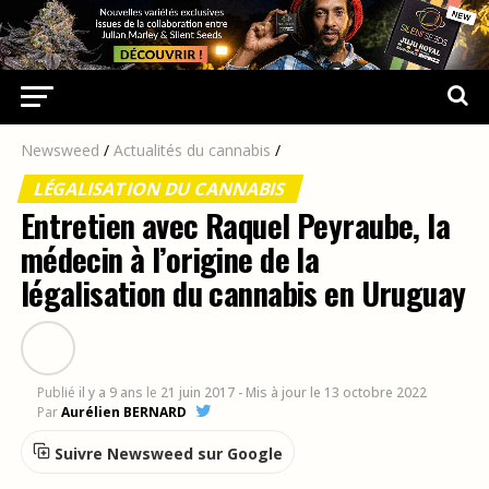
Newsweed
/
Actualités du cannabis
/
LÉGALISATION DU CANNABIS
Entretien avec Raquel Peyraube, la
médecin à l’origine de la
légalisation du cannabis en Uruguay
Publié
il y a 9 ans
le
21 juin 2017
- Mis à jour le 13 octobre 2022
Par
Aurélien BERNARD
Suivre Newsweed sur Google