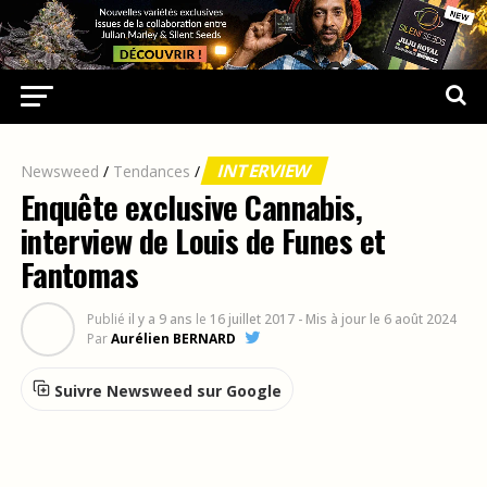
INTERVIEW
Newsweed
/
Tendances
/
Enquête exclusive Cannabis,
interview de Louis de Funes et
Fantomas
Publié
il y a 9 ans
le
16 juillet 2017
- Mis à jour le 6 août 2024
Par
Aurélien BERNARD
Suivre Newsweed sur Google