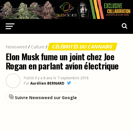
CÉLÉBRITÉS DU CANNABIS
Newsweed
/
Culture
/
Elon Musk fume un joint chez Joe
Rogan en parlant avion électrique
Publié
il y a 8 ans
le
7 septembre 2018
Par
Aurélien BERNARD
Suivre Newsweed sur Google