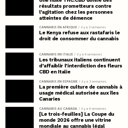
Une huile THC:CBD donne des
résultats prometteurs contre
l’agitation chez les personnes
atteintes de démence
CANNABIS EN AFRIQUE
il y a 3 semaines
Le Kenya refuse aux rastafaris le
droit de consommer du cannabis
CANNABIS EN ITALIE
il y a 4 semaines
Les tribunaux italiens continuent
d’affaiblir l’interdiction des fleurs
CBD en Italie
CANNABIS EN ESPAGNE
il y a 3 semaines
La première culture de cannabis à
usage médical autorisée aux îles
Canaries
CANNABIS AU CANADA
il y a 4 semaines
[Le trois-feuilles] La Coupe du
monde 2026 offre une vitrine
mondiale au cannabis légal