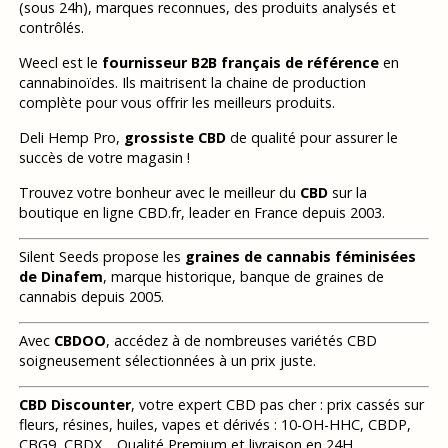
(sous 24h), marques reconnues, des produits analysés et
contrôlés.
Weecl est le
fournisseur B2B français de référence
en
cannabinoïdes. Ils maitrisent la chaine de production
complète pour vous offrir les meilleurs produits.
Deli Hemp Pro,
grossiste CBD
de qualité pour assurer le
succès de votre magasin !
Trouvez votre bonheur avec le meilleur du
CBD
sur la
boutique en ligne CBD.fr, leader en France depuis 2003.
Silent Seeds propose les
graines de cannabis féminisées
de Dinafem
, marque historique, banque de graines de
cannabis depuis 2005.
Avec
CBDOO
, accédez à de nombreuses variétés CBD
soigneusement sélectionnées à un prix juste.
CBD Discounter
, votre expert CBD pas cher : prix cassés sur
fleurs, résines, huiles, vapes et dérivés : 10-OH-HHC, CBDP,
CBG9, CBDX… Qualité Premium et livraison en 24H.