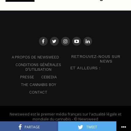
RETROUVEZ-NOUS SUR
A PROPOS DE NEWSWEED
NEWS
CONDITIONS GÉNÉRALES
ET AILLEURS :
D’UTILISATION
PRESSE
CEBEDIA
THE CANNABIS BOY
CONTACT
Newsweed est le premier média français sur l'actualité légale et
mondiale du cannabis - © Newsweed
PARTAGE
TWEET
Français