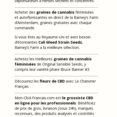
vaporisateurs à herbes séchées et concentrés.
Acheter des
graines de cannabis
féminisées
et autoflorissantes en direct de la Barney’s Farm
d’Amsterdam, graines gratuites avec chaque
commande.
Si vous êtes au Royaume-Uni et avez besoin
d’étonnantes
Cali Weed Strain Seeds
,
Barney’s Farm a la meilleure sélection.
Achetez les meilleures
graines de cannabis
féminisées
de Original Sensible Seeds, y
compris leur variété phare Bruce Banner #3.
Découvrez les
fleurs de CBD
avec Le Chanvrier
Français
Mon-Cbd-Francais.com est
le grossiste CBD
en ligne pour les professionnels
. Bénéficiez
de prix de gros, livraison (sous 24h), marques
reconnues, des produits analysés et contrôlés.