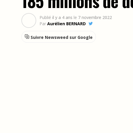
185 millions de d
Publié
il y a 4 ans
le
7 novembre 2022
Par
Aurélien BERNARD
Suivre Newsweed sur Google