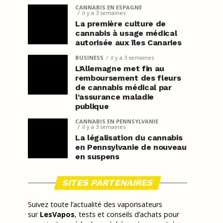
CANNABIS EN ESPAGNE
il y a 3 semaines
La première culture de
cannabis à usage médical
autorisée aux îles Canaries
BUSINESS
il y a 3 semaines
L’Allemagne met fin au
remboursement des fleurs
de cannabis médical par
l’assurance maladie
publique
CANNABIS EN PENNSYLVANIE
il y a 3 semaines
La légalisation du cannabis
en Pennsylvanie de nouveau
en suspens
SITES PARTENAIRES
Suivez toute l’actualité des vaporisateurs
sur
LesVapos
, tests et conseils d’achats pour