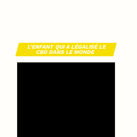
L’ENFANT QUI A LÉGALISÉ LE
CBD DANS LE MONDE