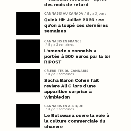
des mois de retard
CANNABIS AU CANADA
il y a 3 jours
Quick Hit Juillet 2026 : ce
qu’on a loupé ces dernières
semaines
CANNABIS EN FRANCE
il y a 2 semaines
L’amende « cannabis »
portée à 500 euros par la loi
RIPOST
CÉLÉBRITÉS DU CANNABIS
il y a 2 semaines
Sacha Baron Cohen fait
revivre Ali G lors d’une
apparition surprise à
Wimbledon
CANNABIS EN AFRIQUE
il y a 2 semaines
Le Botswana ouvre la voie à
la culture commerciale du
chanvre