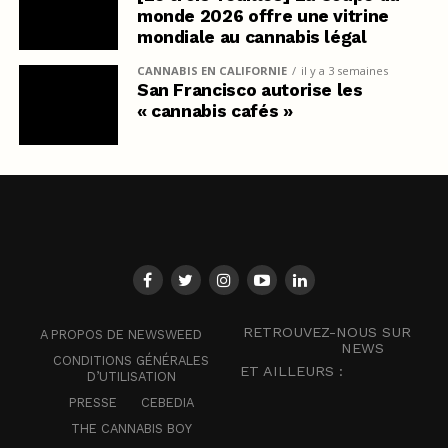
monde 2026 offre une vitrine
mondiale au cannabis légal
CANNABIS EN CALIFORNIE
il y a 3 semaines
San Francisco autorise les
« cannabis cafés »
RETROUVEZ-NOUS SUR
A PROPOS DE NEWSWEED
NEWS
CONDITIONS GÉNÉRALES
ET AILLEURS :
D’UTILISATION
PRESSE
CEBEDIA
THE CANNABIS BOY