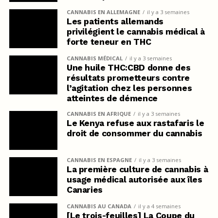
CANNABIS EN ALLEMAGNE
il y a 3 semaines
Les patients allemands
privilégient le cannabis médical à
forte teneur en THC
CANNABIS MÉDICAL
il y a 3 semaines
Une huile THC:CBD donne des
résultats prometteurs contre
l’agitation chez les personnes
atteintes de démence
CANNABIS EN AFRIQUE
il y a 3 semaines
Le Kenya refuse aux rastafaris le
droit de consommer du cannabis
CANNABIS EN ESPAGNE
il y a 3 semaines
La première culture de cannabis à
usage médical autorisée aux îles
Canaries
CANNABIS AU CANADA
il y a 4 semaines
[Le trois-feuilles] La Coupe du