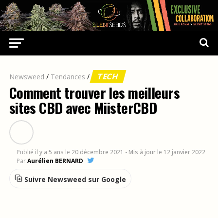
TECH
Newsweed
/
Tendances
/
Comment trouver les meilleurs
sites CBD avec MiisterCBD
Publié
il y a 5 ans
le
20 décembre 2021
- Mis à jour le 12 janvier 2022
Par
Aurélien BERNARD
Suivre Newsweed sur Google