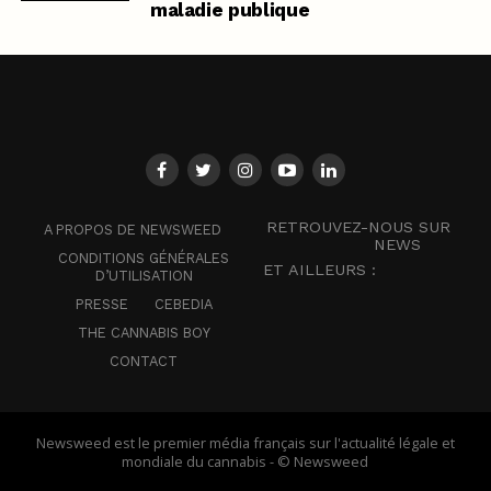
maladie publique
RETROUVEZ-NOUS SUR
A PROPOS DE NEWSWEED
NEWS
CONDITIONS GÉNÉRALES
ET AILLEURS :
D’UTILISATION
PRESSE
CEBEDIA
THE CANNABIS BOY
CONTACT
Newsweed est le premier média français sur l'actualité légale et
mondiale du cannabis - © Newsweed