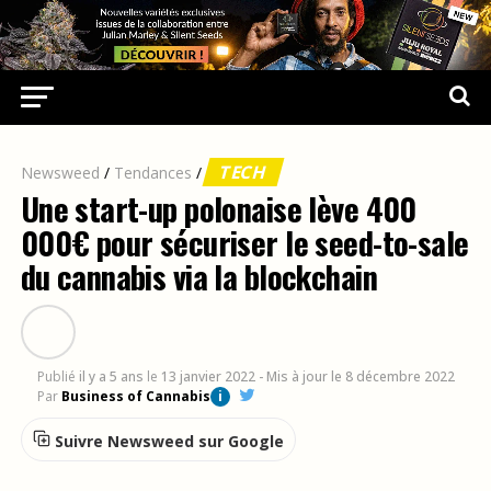
TECH
Newsweed
/
Tendances
/
Une start-up polonaise lève 400
000€ pour sécuriser le seed-to-sale
du cannabis via la blockchain
Publié
il y a 5 ans
le
13 janvier 2022
- Mis à jour le 8 décembre 2022
Par
Business of Cannabis
i
Suivre Newsweed sur Google