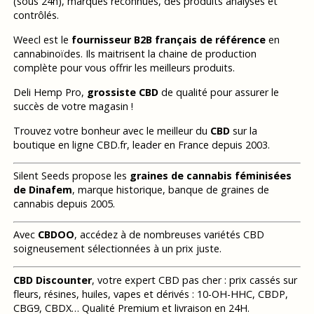
(sous 24h), marques reconnues, des produits analysés et
contrôlés.
Weecl est le
fournisseur B2B français de référence
en
cannabinoïdes. Ils maitrisent la chaine de production
complète pour vous offrir les meilleurs produits.
Deli Hemp Pro,
grossiste CBD
de qualité pour assurer le
succès de votre magasin !
Trouvez votre bonheur avec le meilleur du
CBD
sur la
boutique en ligne CBD.fr, leader en France depuis 2003.
Silent Seeds propose les
graines de cannabis féminisées
de Dinafem
, marque historique, banque de graines de
cannabis depuis 2005.
Avec
CBDOO
, accédez à de nombreuses variétés CBD
soigneusement sélectionnées à un prix juste.
CBD Discounter
, votre expert CBD pas cher : prix cassés sur
fleurs, résines, huiles, vapes et dérivés : 10-OH-HHC, CBDP,
CBG9, CBDX… Qualité Premium et livraison en 24H.