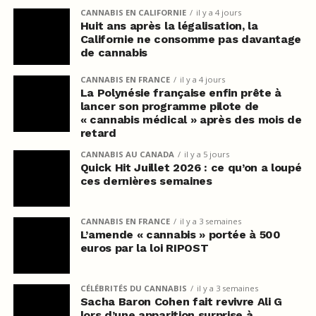
CANNABIS EN CALIFORNIE
il y a 4 jours
Huit ans après la légalisation, la
Californie ne consomme pas davantage
de cannabis
CANNABIS EN FRANCE
il y a 4 jours
La Polynésie française enfin prête à
lancer son programme pilote de
« cannabis médical » après des mois de
retard
CANNABIS AU CANADA
il y a 5 jours
Quick Hit Juillet 2026 : ce qu’on a loupé
ces dernières semaines
CANNABIS EN FRANCE
il y a 3 semaines
L’amende « cannabis » portée à 500
euros par la loi RIPOST
CÉLÉBRITÉS DU CANNABIS
il y a 3 semaines
Sacha Baron Cohen fait revivre Ali G
lors d’une apparition surprise à