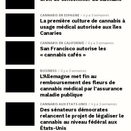
CANNABIS EN ESPAGNE
il y a 3 semaines
La première culture de cannabis à
usage médical autorisée aux îles
Canaries
CANNABIS EN CALIFORNIE
il y a 3 semaines
San Francisco autorise les
« cannabis cafés »
BUSINESS
il y a 3 semaines
L’Allemagne met fin au
remboursement des fleurs de
cannabis médical par l’assurance
maladie publique
CANNABIS AUX ETATS-UNIS
il y a 3 semaines
Des sénateurs démocrates
relancent le projet de légaliser le
cannabis au niveau fédéral aux
États-Unis