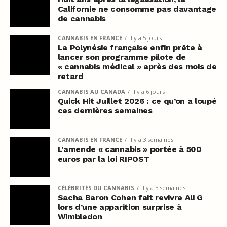
Californie ne consomme pas davantage
de cannabis
CANNABIS EN FRANCE
il y a 5 jours
La Polynésie française enfin prête à
lancer son programme pilote de
« cannabis médical » après des mois de
retard
CANNABIS AU CANADA
il y a 6 jours
Quick Hit Juillet 2026 : ce qu’on a loupé
ces dernières semaines
CANNABIS EN FRANCE
il y a 3 semaines
L’amende « cannabis » portée à 500
euros par la loi RIPOST
CÉLÉBRITÉS DU CANNABIS
il y a 3 semaines
Sacha Baron Cohen fait revivre Ali G
lors d’une apparition surprise à
Wimbledon