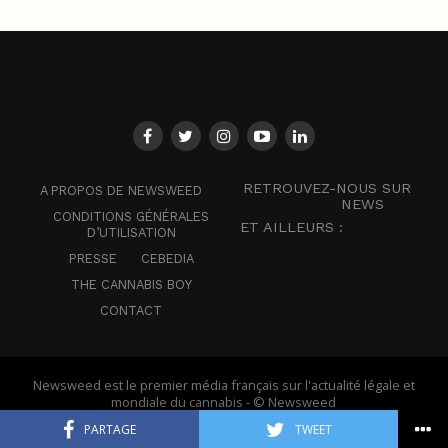
RETROUVEZ-NOUS SUR
A PROPOS DE NEWSWEED
NEWS
CONDITIONS GÉNÉRALES
ET AILLEURS :
D’UTILISATION
PRESSE
CEBEDIA
THE CANNABIS BOY
CONTACT
Newsweed est le premier média français sur l'actualité légale et
mondiale du cannabis - © Newsweed
PARTAGE
TWEET
Français