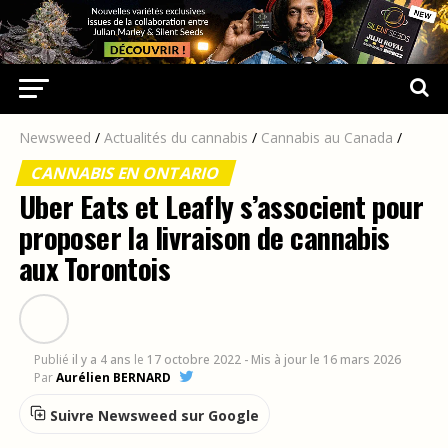
Newsweed
/
Actualités du cannabis
/
Cannabis au Canada
/
CANNABIS EN ONTARIO
Uber Eats et Leafly s’associent pour
proposer la livraison de cannabis
aux Torontois
Publié
il y a 4 ans
le
17 octobre 2022
- Mis à jour le 16 mars 2026
Par
Aurélien BERNARD
Suivre Newsweed sur Google