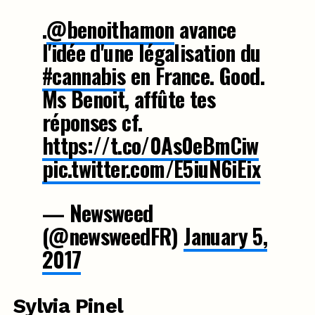
.
@benoithamon
avance
l'idée d'une légalisation du
#cannabis
en France. Good.
Ms Benoit, affûte tes
réponses cf.
https://t.co/0As0eBmCiw
pic.twitter.com/E5iuN6iEix
— Newsweed
(@newsweedFR)
January 5,
2017
Sylvia Pinel