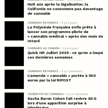
Huit ans après la légalisation, la
Californie ne consomme pas davantage
de cannabis
CANNABIS EN FRANCE
il y a 5 jours
La Polynésie française enfin prête à
lancer son programme pilote de
« cannabis médical » après des mois de
retard
CANNABIS AU CANADA
il y a 6 jours
Quick Hit Juillet 2026 : ce qu’on a loupé
ces dernières semaines
CANNABIS EN FRANCE
il y a 3 semaines
L’amende « cannabis » portée à 500
euros par la loi RIPOST
CÉLÉBRITÉS DU CANNABIS
il y a 3 semaines
Sacha Baron Cohen fait revivre Ali G
lors d’une apparition surprise à
Wimbledon