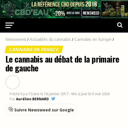
Newsweed
/
Actualités du cannabis
/
Cannabis en Europe
/
CANNABIS EN FRANCE
Le cannabis au débat de la primaire
de gauche
Publié
il y a 10 ans
le
16 janvier 2017
- Mis à jour le 5 mai 2026
Par
Aurélien BERNARD
Suivre Newsweed sur Google