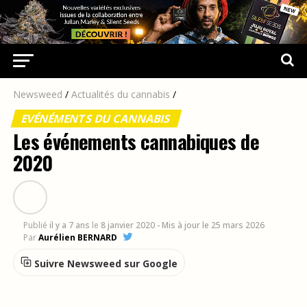
Newsweed
/
Actualités du cannabis
/
EVÉNÉMENTS DU CANNABIS
Les événements cannabiques de
2020
Publié
il y a 7 ans
le
8 janvier 2020
- Mis à jour le 25 mars 2026
Par
Aurélien BERNARD
Suivre Newsweed sur Google