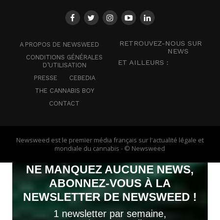
RETROUVEZ-NOUS SUR
A PROPOS DE NEWSWEED
NEWS
CONDITIONS GÉNÉRALES
ET AILLEURS :
D’UTILISATION
PRESSE
CEBEDIA
THE CANNABIS BOY
CONTACT
Newsweed est le premier média français sur l'actualité légale et
mondiale du cannabis - © Newsweed
NE MANQUEZ AUCUNE NEWS,
ABONNEZ-VOUS À LA
NEWSLETTER DE NEWSWEED !
1 newsletter par semaine,