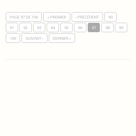
PAGE 97 DE 106
« PREMIER
‹ PRÉCÉDENT
90
91
92
93
94
95
96
97
98
99
100
SUIVANT ›
DERNIER »