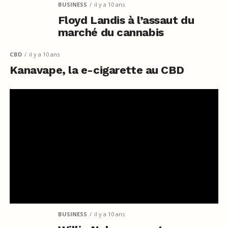
BUSINESS
il y a 10 ans
Floyd Landis à l’assaut du
marché du cannabis
CBD
il y a 10 ans
Kanavape, la e-cigarette au CBD
BUSINESS
il y a 10 ans