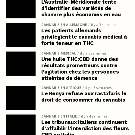
L’Australie-Méridionale tente
d’identifier des variétés de
chanvre plus économes en eau
CANNABIS EN ALLEMAGNE
il y a 3 semaines
Les patients allemands
privilégient le cannabis médical à
forte teneur en THC
CANNABIS MÉDICAL
il y a 3 semaines
Une huile THC:CBD donne des
résultats prometteurs contre
l’agitation chez les personnes
atteintes de démence
CANNABIS EN AFRIQUE
il y a 3 semaines
Le Kenya refuse aux rastafaris le
droit de consommer du cannabis
CANNABIS EN ITALIE
il y a 4 semaines
Les tribunaux italiens continuent
d’affaiblir l’interdiction des fleurs
CBD en Italie