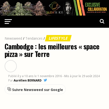
LIFESTYLE
Newsweed
/
Tendances
/
Cambodge : les meilleures « space
pizza » sur Terre
Publié
il y a 10 ans
le
1 novembre 2016
- Mis à jour le 29 août 2024
Par
Aurélien BERNARD
Suivre Newsweed sur Google