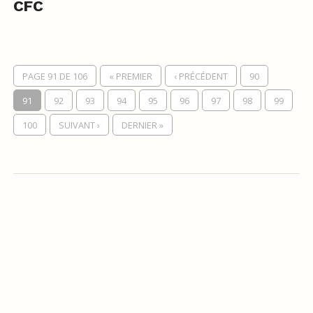
CFC
PAGE 91 DE 106
« PREMIER
‹ PRÉCÉDENT
90
91
92
93
94
95
96
97
98
99
100
SUIVANT ›
DERNIER »