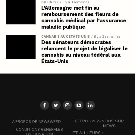
BUSINESS
il y a 3 semaines
L’Allemagne met fin au
remboursement des fleurs de
cannabis médical par l’assurance
maladie publique
CANNABIS AUX ETATS-UNIS
il y a 3 semaines
Des sénateurs démocrates
relancent le projet de légaliser le
cannabis au niveau fédéral aux
États-Unis
RETROUVEZ-NOUS SUR
A PROPOS DE NEWSWEED
NEWS
CONDITIONS GÉNÉRALES
ET AILLEURS :
D’UTILISATION