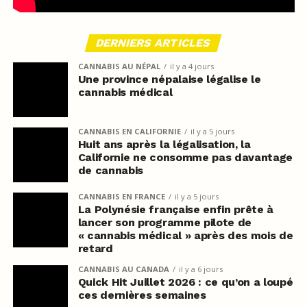
DERNIERS ARTICLES
CANNABIS AU NÉPAL
il y a 4 jours
Une province népalaise légalise le
cannabis médical
CANNABIS EN CALIFORNIE
il y a 5 jours
Huit ans après la légalisation, la
Californie ne consomme pas davantage
de cannabis
CANNABIS EN FRANCE
il y a 5 jours
La Polynésie française enfin prête à
lancer son programme pilote de
« cannabis médical » après des mois de
retard
CANNABIS AU CANADA
il y a 6 jours
Quick Hit Juillet 2026 : ce qu’on a loupé
ces dernières semaines