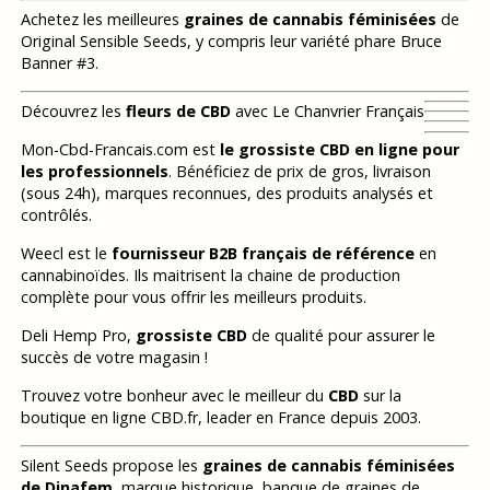
Achetez les meilleures
graines de cannabis féminisées
de
Original Sensible Seeds, y compris leur variété phare Bruce
Banner #3.
Découvrez les
fleurs de CBD
avec Le Chanvrier Français
Mon-Cbd-Francais.com est
le grossiste CBD en ligne pour
les professionnels
. Bénéficiez de prix de gros, livraison
(sous 24h), marques reconnues, des produits analysés et
contrôlés.
Weecl est le
fournisseur B2B français de référence
en
cannabinoïdes. Ils maitrisent la chaine de production
complète pour vous offrir les meilleurs produits.
Deli Hemp Pro,
grossiste CBD
de qualité pour assurer le
succès de votre magasin !
Trouvez votre bonheur avec le meilleur du
CBD
sur la
boutique en ligne CBD.fr, leader en France depuis 2003.
Silent Seeds propose les
graines de cannabis féminisées
de Dinafem
, marque historique, banque de graines de