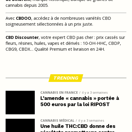
cannabis depuis 2005.
Avec
CBDOO
, accédez à de nombreuses variétés CBD
soigneusement sélectionnées à un prix juste.
CBD Discounter
, votre expert CBD pas cher : prix cassés sur
fleurs, résines, huiles, vapes et dérivés : 10-OH-HHC, CBDP,
CBG9, CBDX… Qualité Premium et livraison en 24H.
TRENDING
CANNABIS EN FRANCE
il y a 3 semaines
L’amende « cannabis » portée à
500 euros par la loi RIPOST
CANNABIS MÉDICAL
il y a 3 semaines
Une huile THC:CBD donne des