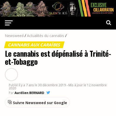
Newsweed
/
Actualités du cannabis
/
CANNABIS AUX CARAÏBES
Le cannabis est dépénalisé à Trinité-
et-Tobaggo
Publié
il y a 7 ans
le
30 décembre 2019
- Mis à jour le 12 novembre
2020
Par
Aurélien BERNARD
Suivre Newsweed sur Google