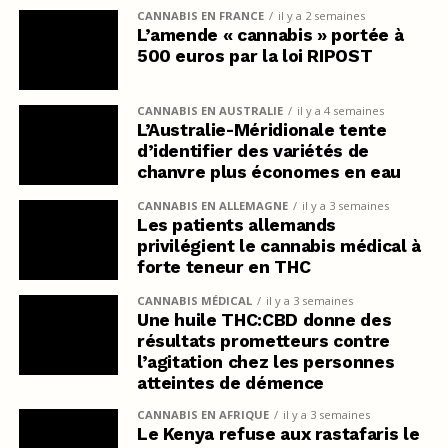
CANNABIS EN FRANCE
il y a 2 semaines
L’amende « cannabis » portée à
500 euros par la loi RIPOST
CANNABIS EN AUSTRALIE
il y a 4 semaines
L’Australie-Méridionale tente
d’identifier des variétés de
chanvre plus économes en eau
CANNABIS EN ALLEMAGNE
il y a 3 semaines
Les patients allemands
privilégient le cannabis médical à
forte teneur en THC
CANNABIS MÉDICAL
il y a 3 semaines
Une huile THC:CBD donne des
résultats prometteurs contre
l’agitation chez les personnes
atteintes de démence
CANNABIS EN AFRIQUE
il y a 3 semaines
Le Kenya refuse aux rastafaris le