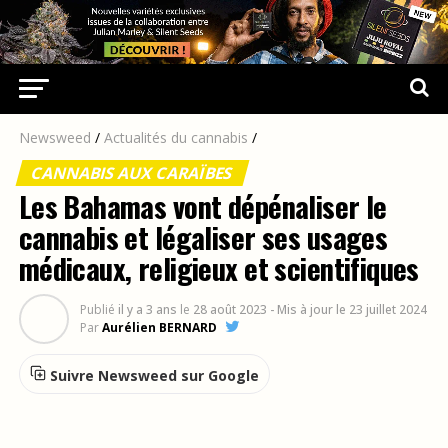
Newsweed
/
Actualités du cannabis
/
CANNABIS AUX CARAÏBES
Les Bahamas vont dépénaliser le
cannabis et légaliser ses usages
médicaux, religieux et scientifiques
Publié
il y a 3 ans
le
28 août 2023
- Mis à jour le 23 juillet 2024
Par
Aurélien BERNARD
Suivre Newsweed sur Google