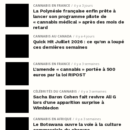
CANNABIS EN FRANCE
il y a 3 jours
La Polynésie française enfin prête à
lancer son programme pilote de
« cannabis médical » après des mois de
retard
CANNABIS AU CANADA
il y a 4 jours
Quick Hit Juillet 2026 : ce qu’on a loupé
ces dernières semaines
CANNABIS EN FRANCE
il y a 3 semaines
L’amende « cannabis » portée à 500
euros par la loi RIPOST
CÉLÉBRITÉS DU CANNABIS
il y a 3 semaines
Sacha Baron Cohen fait revivre Ali G
lors d’une apparition surprise à
Wimbledon
CANNABIS EN AFRIQUE
il y a 3 semaines
Le Botswana ouvre la voie à la culture
commerciale du chanvre