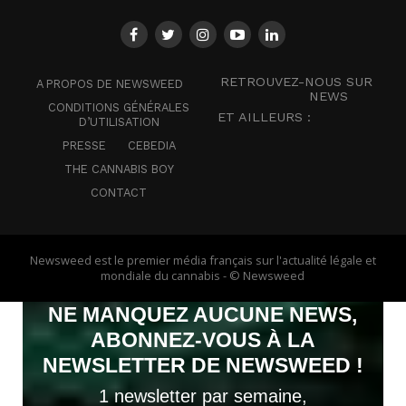
RETROUVEZ-NOUS SUR
A PROPOS DE NEWSWEED
NEWS
CONDITIONS GÉNÉRALES
ET AILLEURS :
D’UTILISATION
PRESSE
CEBEDIA
THE CANNABIS BOY
CONTACT
Newsweed est le premier média français sur l'actualité légale et
mondiale du cannabis - © Newsweed
NE MANQUEZ AUCUNE NEWS,
ABONNEZ-VOUS À LA
NEWSLETTER DE NEWSWEED !
1 newsletter par semaine,