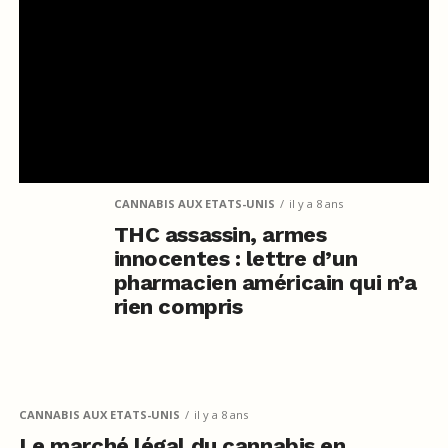
CANNABIS AUX ETATS-UNIS
il y a 8 ans
THC assassin, armes
innocentes : lettre d’un
pharmacien américain qui n’a
rien compris
CANNABIS AUX ETATS-UNIS
il y a 8 ans
Le marché légal du cannabis en