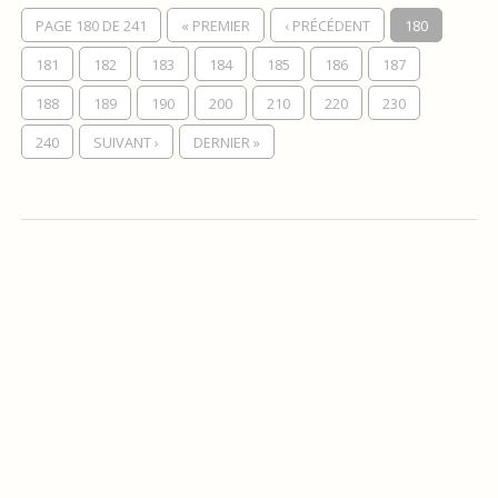
PAGE 180 DE 241
« PREMIER
‹ PRÉCÉDENT
180
181
182
183
184
185
186
187
188
189
190
200
210
220
230
240
SUIVANT ›
DERNIER »