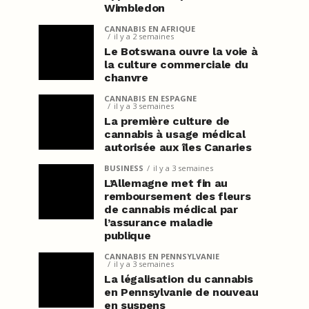
Wimbledon
CANNABIS EN AFRIQUE
il y a 2 semaines
Le Botswana ouvre la voie à
la culture commerciale du
chanvre
CANNABIS EN ESPAGNE
il y a 3 semaines
La première culture de
cannabis à usage médical
autorisée aux îles Canaries
BUSINESS
il y a 3 semaines
L’Allemagne met fin au
remboursement des fleurs
de cannabis médical par
l’assurance maladie
publique
CANNABIS EN PENNSYLVANIE
il y a 3 semaines
La légalisation du cannabis
en Pennsylvanie de nouveau
en suspens