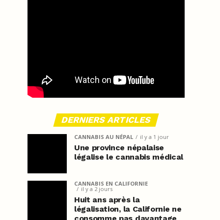
DERNIERS ARTICLES
CANNABIS AU NÉPAL
il y a 1 jour
Une province népalaise
légalise le cannabis médical
CANNABIS EN CALIFORNIE
il y a 2 jours
Huit ans après la
légalisation, la Californie ne
consomme pas davantage