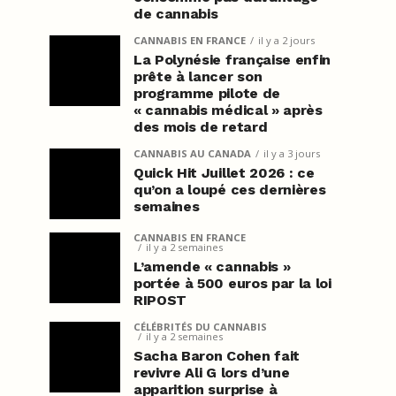
de cannabis
CANNABIS EN FRANCE
il y a 2 jours
La Polynésie française enfin
prête à lancer son
programme pilote de
« cannabis médical » après
des mois de retard
CANNABIS AU CANADA
il y a 3 jours
Quick Hit Juillet 2026 : ce
qu’on a loupé ces dernières
semaines
CANNABIS EN FRANCE
il y a 2 semaines
L’amende « cannabis »
portée à 500 euros par la loi
RIPOST
CÉLÉBRITÉS DU CANNABIS
il y a 2 semaines
Sacha Baron Cohen fait
revivre Ali G lors d’une
apparition surprise à