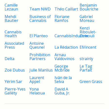
Camille
Benjamin
Lezaun
Team NWD
Théo Caillart
Boukriche
Mehdi
Business of
Floriane
Gabriel
Bautier
Cannabis
Ramfos
Moreau
Kenzi
Cannabis
Riboulet-
Health
El Planteo
CannabisIndustrie
Zemouli
Associated
Antoine
Press
Quesnel
La Rédaction
ElVincent
Prohibition
Arnau
Delta
Partners
Valdovinos
strainly
George
Le Tag
Zoë Dubus
Julie Manlius
McBride
Parfait
Laurent
Iván de la
Yérim Sar
Appel
Selva
Green Grass
Pierre-Yves
Yona
David A
Galléty
Helaoua
Guba, Jr.