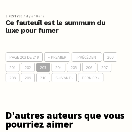
LIFESTYLE
il y a 10 ans
Ce fauteuil est le summum du
luxe pour fumer
PAGE 203 DE 219
« PREMIER
‹ PRÉCÉDENT
200
201
202
203
204
205
206
207
208
209
210
SUIVANT ›
DERNIER »
D'autres auteurs que vous
pourriez aimer