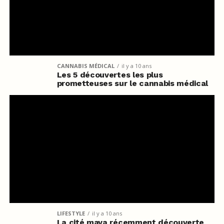
CANNABIS MÉDICAL
il y a 10 ans
Les 5 découvertes les plus
prometteuses sur le cannabis médical
LIFESTYLE
il y a 10 ans
La cité maya récemment découverte