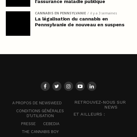
l’assurance maladie publique
CANNABIS EN PENNSYLVANIE
il y a 3 semaines
La légalisation du cannabis en
Pennsylvanie de nouveau en suspens
RETROUVEZ-NOUS SUR
A PROPOS DE NEWSWEED
NEWS
CONDITIONS GÉNÉRALES
ET AILLEURS :
D’UTILISATION
PRESSE
CEBEDIA
THE CANNABIS BOY