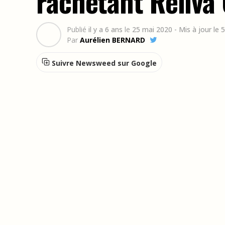
rachetant Reliva
Publié
il y a 6 ans
le
25 mai 2020
- Mis à jour le
Par
Aurélien BERNARD
Suivre Newsweed sur Google