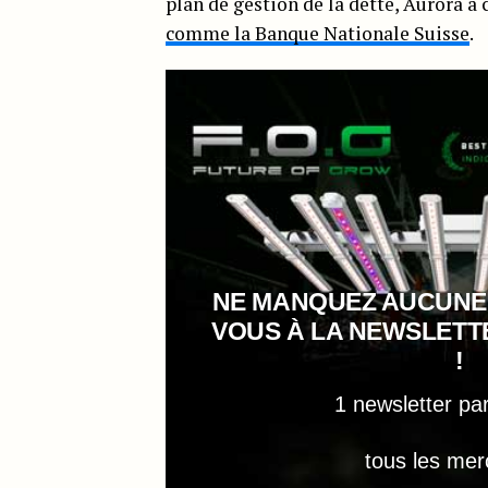
plan de gestion de la dette, Aurora a 
comme la Banque Nationale Suisse
.
NE MANQUEZ AUCUNE
VOUS À LA NEWSLET
!
1 newsletter pa
tous les mer