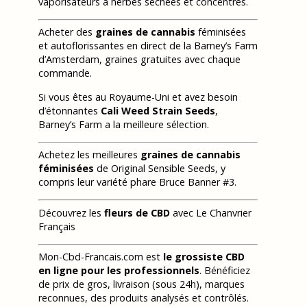
vaporisateurs à herbes séchées et concentrés.
Acheter des
graines de cannabis
féminisées
et autoflorissantes en direct de la Barney’s Farm
d’Amsterdam, graines gratuites avec chaque
commande.
Si vous êtes au Royaume-Uni et avez besoin
d’étonnantes
Cali Weed Strain Seeds
,
Barney’s Farm a la meilleure sélection.
Achetez les meilleures
graines de cannabis
féminisées
de Original Sensible Seeds, y
compris leur variété phare Bruce Banner #3.
Découvrez les
fleurs de CBD
avec Le Chanvrier
Français
Mon-Cbd-Francais.com est
le grossiste CBD
en ligne pour les professionnels
. Bénéficiez
de prix de gros, livraison (sous 24h), marques
reconnues, des produits analysés et contrôlés.