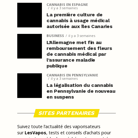
CANNABIS EN ESPAGNE
il y a 3 semaines
La première culture de
cannabis à usage médical
autorisée aux îles Canaries
BUSINESS
il y a 3 semaines
L’Allemagne met fin au
remboursement des fleurs
de cannabis médical par
l’assurance maladie
publique
CANNABIS EN PENNSYLVANIE
il y a 3 semaines
La légalisation du cannabis
en Pennsylvanie de nouveau
en suspens
SITES PARTENAIRES
Suivez toute l’actualité des vaporisateurs
sur
LesVapos
, tests et conseils d’achats pour