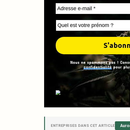
Nous ne spammons pas ! Cons
confidentialité
pour plus
ENTREPRISES DANS CET ARTICLE
Auro