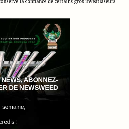
conservé la confiance de certains gros investisseurs
 NEWS, ABONNEZ-
TER DE NEWSWEED
r semaine,
credis !