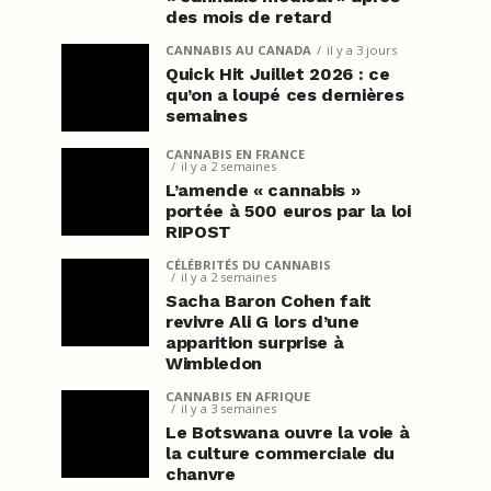
des mois de retard
CANNABIS AU CANADA
il y a 3 jours
Quick Hit Juillet 2026 : ce
qu’on a loupé ces dernières
semaines
CANNABIS EN FRANCE
il y a 2 semaines
L’amende « cannabis »
portée à 500 euros par la loi
RIPOST
CÉLÉBRITÉS DU CANNABIS
il y a 2 semaines
Sacha Baron Cohen fait
revivre Ali G lors d’une
apparition surprise à
Wimbledon
CANNABIS EN AFRIQUE
il y a 3 semaines
Le Botswana ouvre la voie à
la culture commerciale du
chanvre