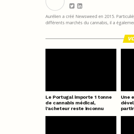
Aurélien a créé Newsweed en 2015. Particulièr
différents marchés du cannabis, il a égalemen
VO
Le Portugal importe 1 tonne
Une e
de cannabis médical,
dével
l’acheteur reste inconnu
parti