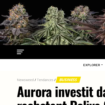
EXPLORER
BUSINESS
Newsweed
/
Tendances
/
Aurora investit 