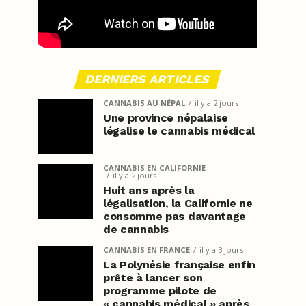
DERNIERS ARTICLES
CANNABIS AU NÉPAL
il y a 2 jours
Une province népalaise
légalise le cannabis médical
CANNABIS EN CALIFORNIE
il y a 2 jours
Huit ans après la
légalisation, la Californie ne
consomme pas davantage
de cannabis
CANNABIS EN FRANCE
il y a 3 jours
La Polynésie française enfin
prête à lancer son
programme pilote de
« cannabis médical » après