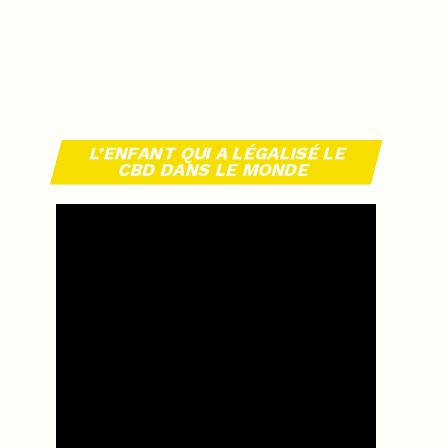
L’ENFANT QUI A LÉGALISÉ LE
CBD DANS LE MONDE