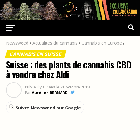
Newsweed
/
Actualités du cannabis
/
Cannabis en Europe
/
CANNABIS EN SUISSE
Suisse : des plants de cannabis CBD
à vendre chez Aldi
Publié
il y a 7 ans
le
21 octobre 2019
Par
Aurélien BERNARD
Suivre Newsweed sur Google