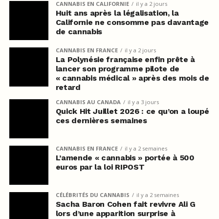
CANNABIS EN CALIFORNIE
il y a 2 jours
Huit ans après la légalisation, la
Californie ne consomme pas davantage
de cannabis
CANNABIS EN FRANCE
il y a 2 jours
La Polynésie française enfin prête à
lancer son programme pilote de
« cannabis médical » après des mois de
retard
CANNABIS AU CANADA
il y a 3 jours
Quick Hit Juillet 2026 : ce qu’on a loupé
ces dernières semaines
CANNABIS EN FRANCE
il y a 2 semaines
L’amende « cannabis » portée à 500
euros par la loi RIPOST
CÉLÉBRITÉS DU CANNABIS
il y a 2 semaines
Sacha Baron Cohen fait revivre Ali G
lors d’une apparition surprise à