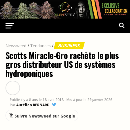
BUSINESS
Newsweed
/
Tendances
/
Scotts Miracle-Gro rachète le plus
gros distributeur US de systèmes
hydroponiques
Publié
il y a 8 ans
le
18 avril 2018
- Mis à jour le 29 janvier 2026
Par
Aurélien BERNARD
Suivre Newsweed sur Google