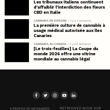
Les tribunaux italiens continuent
d’affaiblir l’interdiction des fleurs
CBD en Italie
CANNABIS EN ESPAGNE
il y a 2 semaines
La première culture de cannabis à
usage médical autorisée aux îles
Canaries
CANNABIS AU CANADA
il y a 4 semaines
[Le trois-feuilles] La Coupe du
monde 2026 offre une vitrine
mondiale au cannabis légal
RETROUVEZ-NOUS SUR
A PROPOS DE NEWSWEED