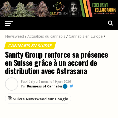
Newsweed
/
Actualités du cannabis
/
Cannabis en Europe
/
CANNABIS EN SUISSE
Sanity Group renforce sa présence
en Suisse grâce à un accord de
distribution avec Astrasana
Publié
il y a 2 mois
le
19 juin 2026
Par
Business of Cannabis
i
Suivre Newsweed sur Google