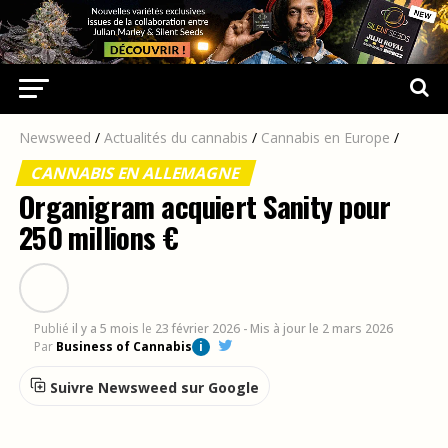
Newsweed
/
Actualités du cannabis
/
Cannabis en Europe
/
CANNABIS EN ALLEMAGNE
Organigram acquiert Sanity pour
250 millions €
Publié
il y a 5 mois
le
23 février 2026
- Mis à jour le 2 mars 2026
Par
Business of Cannabis
i
Suivre Newsweed sur Google