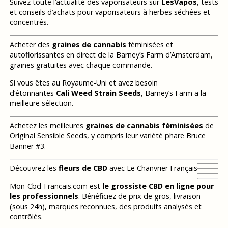
Suivez toute l’actualité des vaporisateurs sur
LesVapos
, tests
et conseils d’achats pour vaporisateurs à herbes séchées et
concentrés.
Acheter des
graines de cannabis
féminisées et
autoflorissantes en direct de la Barney’s Farm d’Amsterdam,
graines gratuites avec chaque commande.
Si vous êtes au Royaume-Uni et avez besoin
d’étonnantes
Cali Weed Strain Seeds
, Barney’s Farm a la
meilleure sélection.
Achetez les meilleures
graines de cannabis féminisées
de
Original Sensible Seeds, y compris leur variété phare Bruce
Banner #3.
Découvrez les
fleurs de CBD
avec Le Chanvrier Français
Mon-Cbd-Francais.com est
le grossiste CBD en ligne pour
les professionnels
. Bénéficiez de prix de gros, livraison
(sous 24h), marques reconnues, des produits analysés et
contrôlés.