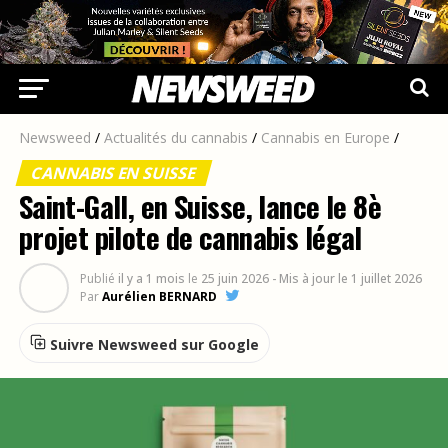
Newsweed
/
Actualités du cannabis
/
Cannabis en Europe
/
CANNABIS EN SUISSE
Saint-Gall, en Suisse, lance le 8è
projet pilote de cannabis légal
Publié
il y a 1 mois
le
25 juin 2026
- Mis à jour le 1 juillet 2026
Par
Aurélien BERNARD
Suivre Newsweed sur Google