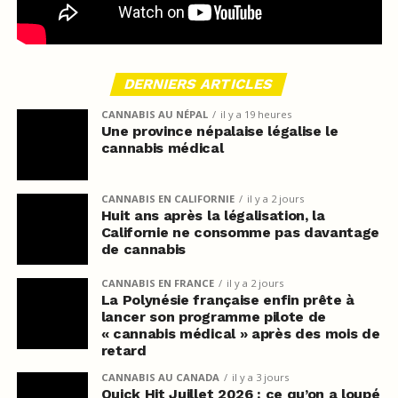
DERNIERS ARTICLES
CANNABIS AU NÉPAL
il y a 19 heures
Une province népalaise légalise le
cannabis médical
CANNABIS EN CALIFORNIE
il y a 2 jours
Huit ans après la légalisation, la
Californie ne consomme pas davantage
de cannabis
CANNABIS EN FRANCE
il y a 2 jours
La Polynésie française enfin prête à
lancer son programme pilote de
« cannabis médical » après des mois de
retard
CANNABIS AU CANADA
il y a 3 jours
Quick Hit Juillet 2026 : ce qu’on a loupé