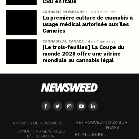
CBD en Italie
CANNABIS EN ESPAGNE
il y a 3 semaines
La première culture de cannabis à
usage médical autorisée aux îles
Canaries
CANNABIS AU CANADA
il y a 4 semaines
[Le trois-feuilles] La Coupe du
monde 2026 offre une vitrine
mondiale au cannabis légal
RETROUVEZ-NOUS SUR
A PROPOS DE NEWSWEED
NEWS
CONDITIONS GÉNÉRALES
ET AILLEURS :
D’UTILISATION