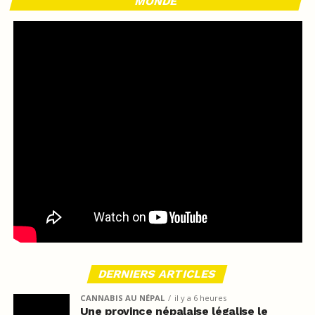
MONDE
DERNIERS ARTICLES
CANNABIS AU NÉPAL
il y a 6 heures
Une province népalaise légalise le