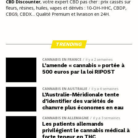
CBD Discounter
, votre expert CBD pas cher : prix cassés sur
fleurs, résines, huiles, vapes et dérivés : 10-OH-HHC, CBDP,
CBG9, CBDX… Qualité Premium et livraison en 24H.
TRENDING
CANNABIS EN FRANCE
il y a 2 semaines
L’amende « cannabis » portée à
500 euros par la loi RIPOST
CANNABIS EN AUSTRALIE
il y a 4 semaines
L’Australie-Méridionale tente
d’identifier des variétés de
chanvre plus économes en eau
CANNABIS EN ALLEMAGNE
il y a 3 semaines
Les patients allemands
privilégient le cannabis médical à
forte teneur en THC