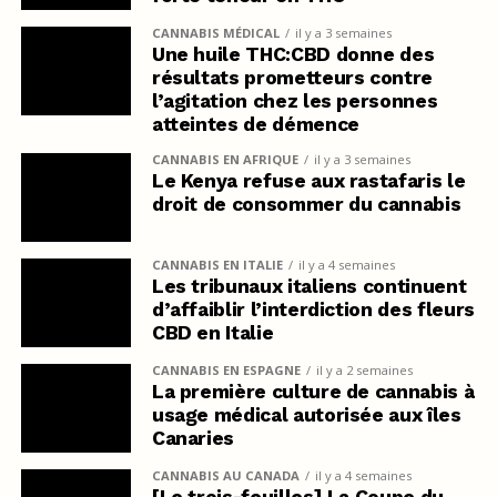
CANNABIS MÉDICAL
il y a 3 semaines
Une huile THC:CBD donne des
résultats prometteurs contre
l’agitation chez les personnes
atteintes de démence
CANNABIS EN AFRIQUE
il y a 3 semaines
Le Kenya refuse aux rastafaris le
droit de consommer du cannabis
CANNABIS EN ITALIE
il y a 4 semaines
Les tribunaux italiens continuent
d’affaiblir l’interdiction des fleurs
CBD en Italie
CANNABIS EN ESPAGNE
il y a 2 semaines
La première culture de cannabis à
usage médical autorisée aux îles
Canaries
CANNABIS AU CANADA
il y a 4 semaines
[Le trois-feuilles] La Coupe du