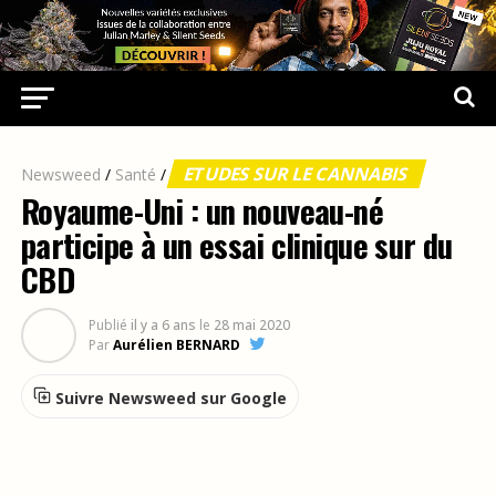
ETUDES SUR LE CANNABIS
Newsweed
/
Santé
/
Royaume-Uni : un nouveau-né
participe à un essai clinique sur du
CBD
Publié
il y a 6 ans
le
28 mai 2020
Par
Aurélien BERNARD
Suivre Newsweed sur Google