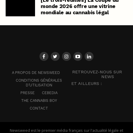
monde 2026 offre une vitrine
mondiale au cannabis légal
RETROUVEZ-NOUS SUR
A PROPOS DE NEWSWEED
NEWS
CONDITIONS GÉNÉRALES
ET AILLEURS :
D’UTILISATION
PRESSE
CEBEDIA
THE CANNABIS BOY
CONTACT
Newsweed est le premier média français sur l'actualité légale et