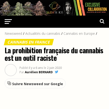
Newsweed
/
Actualités du cannabis
/
Cannabis en Europe
/
CANNABIS EN FRANCE
La prohibition française du cannabis
est un outil raciste
Publié
il y a 6 ans
le
2 juin 2020
Par
Aurélien BERNARD
Suivre Newsweed sur Google