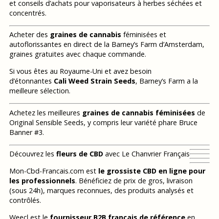
et conseils d’achats pour vaporisateurs à herbes séchées et
concentrés.
Acheter des
graines de cannabis
féminisées et
autoflorissantes en direct de la Barney’s Farm d’Amsterdam,
graines gratuites avec chaque commande.
Si vous êtes au Royaume-Uni et avez besoin
d’étonnantes
Cali Weed Strain Seeds
, Barney’s Farm a la
meilleure sélection.
Achetez les meilleures
graines de cannabis féminisées
de
Original Sensible Seeds, y compris leur variété phare Bruce
Banner #3.
Découvrez les
fleurs de CBD
avec Le Chanvrier Français
Mon-Cbd-Francais.com est
le grossiste CBD en ligne pour
les professionnels
. Bénéficiez de prix de gros, livraison
(sous 24h), marques reconnues, des produits analysés et
contrôlés.
Weecl est le
fournisseur B2B français de référence
en