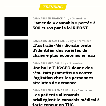
TRENDING
CANNABIS EN FRANCE
il y a 3 semaines
L’amende « cannabis » portée à
500 euros par la loi RIPOST
CANNABIS EN AUSTRALIE
il y a 4 semaines
L’Australie-Méridionale tente
d’identifier des variétés de
chanvre plus économes en eau
CANNABIS MÉDICAL
il y a 3 semaines
Une huile THC:CBD donne des
résultats prometteurs contre
l’agitation chez les personnes
atteintes de démence
CANNABIS EN ALLEMAGNE
il y a 3 semaines
Les patients allemands
privilégient le cannabis médical à
forte teneur en THC