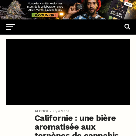
ALCOOL
il y a 9 ans
Californie : une bière
aromatisée aux
terpènes de cannabis