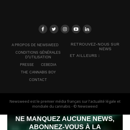
RETROUVEZ-NOUS SUR
A PROPOS DE NEWSWEED
NEWS
CONDITIONS GÉNÉRALES
ET AILLEURS :
D’UTILISATION
PRESSE
CEBEDIA
THE CANNABIS BOY
CONTACT
Newsweed est le premier média français sur l'actualité légale et
mondiale du cannabis - © Newsweed
NE MANQUEZ AUCUNE NEWS,
ABONNEZ-VOUS À LA