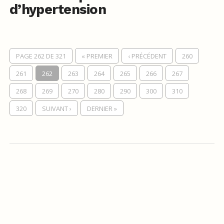
d’hypertension
PAGE 262 DE 321
« PREMIER
‹ PRÉCÉDENT
260
261
262
263
264
265
266
267
268
269
270
280
290
300
310
320
SUIVANT ›
DERNIER »