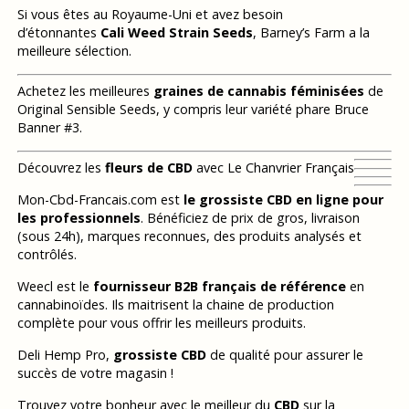
Si vous êtes au Royaume-Uni et avez besoin
d’étonnantes
Cali Weed Strain Seeds
, Barney’s Farm a la
meilleure sélection.
Achetez les meilleures
graines de cannabis féminisées
de
Original Sensible Seeds, y compris leur variété phare Bruce
Banner #3.
Découvrez les
fleurs de CBD
avec Le Chanvrier Français
Mon-Cbd-Francais.com est
le grossiste CBD en ligne pour
les professionnels
. Bénéficiez de prix de gros, livraison
(sous 24h), marques reconnues, des produits analysés et
contrôlés.
Weecl est le
fournisseur B2B français de référence
en
cannabinoïdes. Ils maitrisent la chaine de production
complète pour vous offrir les meilleurs produits.
Deli Hemp Pro,
grossiste CBD
de qualité pour assurer le
succès de votre magasin !
Trouvez votre bonheur avec le meilleur du
CBD
sur la