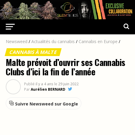
Newsweed
/
Actualités du cannabis
/
Cannabis en Europe
/
CANNABIS À MALTE
Malte prévoit d’ouvrir ses Cannabis
Clubs d’ici la fin de l’année
Publié
il y a 4 ans
le
29 juin 2022
Par
Aurélien BERNARD
Suivre Newsweed sur Google