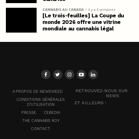
CANNABIS AU CANADA
il y a 4 semaines
[Le trois-feuilles] La Coupe du
monde 2026 offre une vitrine
mondiale au cannabis légal
RETROUVEZ-NOUS SUR
A PROPOS DE NEWSWEED
NEWS
CONDITIONS GÉNÉRALES
ET AILLEURS :
D’UTILISATION
PRESSE
CEBEDIA
THE CANNABIS BOY
CONTACT